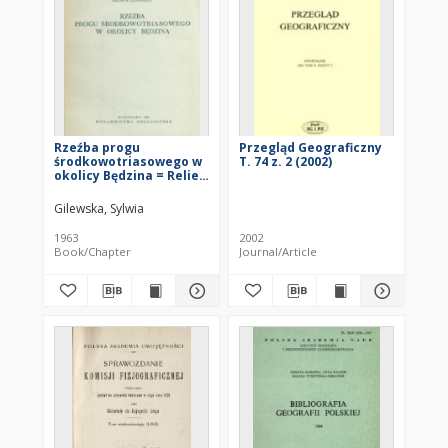
Rzeźba progu
Przegląd Geograficzny
środkowotriasowego w
T. 74 z. 2 (2002)
okolicy Będzina = Relief
of the Mid-Triassic
escarpment in the
Gilewska, Sylwia
vicinity of Będzin =
Rel'ef
1963
2002
srednetrijasovogo
Book/Chapter
Journal/Article
ustupa okrestnostej
Bendzina