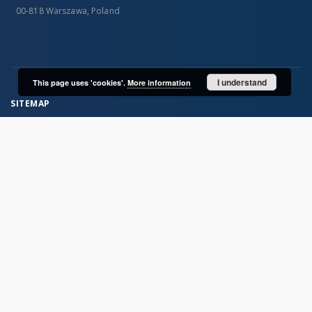
00-818 Warszawa, Poland
I understand
This page uses 'cookies'.
More information
SITEMAP
Main page
Collections
Publications of IGiPZ PAN and employees
Library
CeBaDoM - Central Database of Mills in Poland
millPOLstone - Central Millstones Database
...