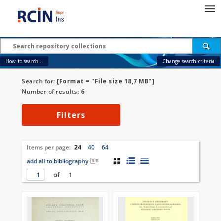
How to search...
Change search criteria
Search for:
[Format = "File size 18,7 MB"]
Number of results:
6
Filters
Items per page:
24
40
64
add all to bibliography
of
1