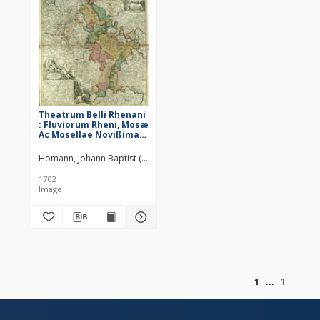
Theatrum Belli Rhenani
: Fluviorum Rheni, Mosæ
Ac Mosellae Novißima
Exhibitio [...]
Homann, Johann Baptist (1664–1724)
1702
Image
of
1
1