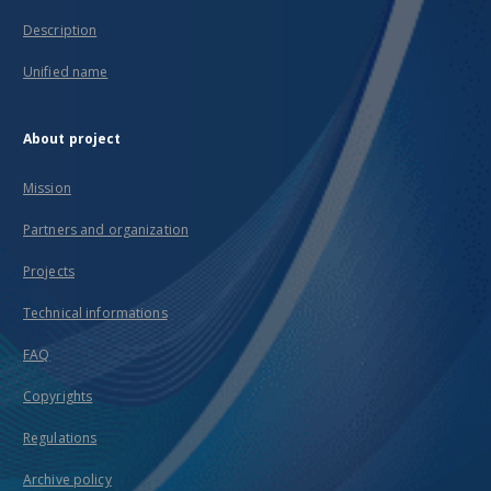
Description
Unified name
About project
Mission
Partners and organization
Projects
Technical informations
FAQ
Copyrights
Regulations
Archive policy