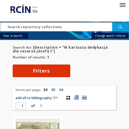
How to search...
Change search criteria
Search for:
[Description = "W kartuszu dedykacja
dla cesarza Józefa I"]
Number of results:
1
Filters
Items per page:
24
40
64
add all to bibliography
of
1