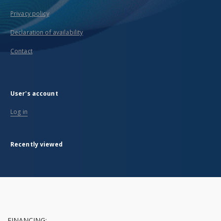
Privacy policy
Declaration of availability
Contact
User's account
Log in
Recently viewed
FINANCING: