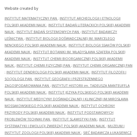
Website created by
INSTYTUT MATEMATYCZNY PAN
;
INSTYTUT ARCHEOLOGII I ETNOLOGII
POLSKIEJ AKADEMII NAUK
;
INSTYTUT BADAŃ LITERACKICH POLSKIEJ AKADEMII
NAUK
;
INSTYTUT BADAŃ SYSTEMOWYCH PAN
;
INSTYTUT BADAWCZY
LEŚNICTWA
;
INSTYTUT BIOLOGII DOŚWIADCZALNEJ IM. MARCELEGO
NENCKIEGO POLSKIEJ AKADEMII NAUK
;
INSTYTUT BIOLOGII SSAKÓW POLSKIEJ
AKADEMII NAUK
;
INSTYTUT BOTANIKI IM. WŁADYSŁAWA SZAFERA POLSKIEJ
AKADEMII NAUK
;
INSTYTUT CHEMII BIOORGANICZNEJ POLSKIEJ AKADEMII
NAUK
;
INSTYTUT CHEMII FIZYCZNEJ PAN
;
INSTYTUT CHEMII ORGANICZNEJ PAN
;
INSTYTUT DENDROLOGII POLSKIEJ AKADEMII NAUK
;
INSTYTUT FILOZOFII I
SOCJOLOGII PAN
;
INSTYTUT GEOGRAFII I PRZESTRZENNEGO
ZAGOSPODAROWANIA PAN
;
INSTYTUT HISTORII im. TADEUSZA MANTEUFFLA
POLSKIEJ AKADEMII NAUK
;
INSTYTUT JĘZYKA POLSKIEGO POLSKIEJ AKADEMII
NAUK
;
INSTYTUT MEDYCYNY DOŚWIADCZALNEJ I KLINICZNEJ IM.MIROSŁAWA
MOSSAKOWSKIEGO POLSKIEJ AKADEMII NAUK
;
INSTYTUT OCHRONY
PRZYRODY POLSKIEJ AKADEMII NAUK
;
INSTYTUT PODSTAWOWYCH
PROBLEMÓW TECHNIKI PAN
;
INSTYTUT SLAWISTYKI PAN
;
INSTYTUT
SYSTEMATYKI I EWOLUCJI ZWIERZĄT POLSKIEJ AKADEMII NAUK
;
MUZEUM I
INSTYTUT ZOOLOGII POLSKIEJ AKADEMII NAUK
;
SIEĆ BADAWCZA ŁUKASIEWICZ