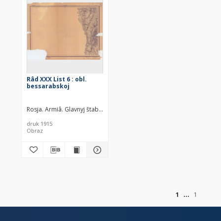
Râd XXX List 6 : obl.
bessarabskoj
Rosja. Armiâ. Glavnyj štab. Litografìâ kartografičeskago zavedenìâ. 
druk 1915
Obraz
of
1
1