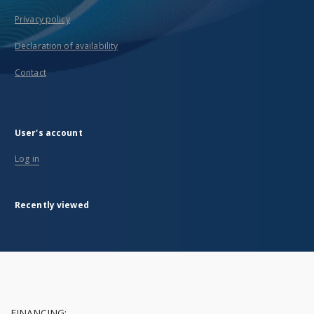
Privacy policy
Declaration of availability
Contact
User's account
Log in
Recently viewed
FINANCING: