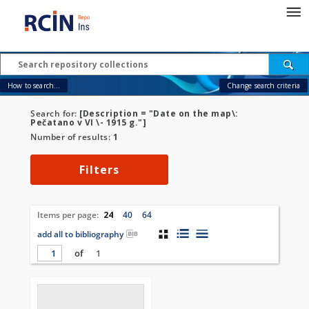
How to search...
Change search criteria
Search for:
[Description = "Date on the map\:
Pečatano v VI \- 1915 g."]
Number of results:
1
Filters
Items per page:
24
40
64
add all to bibliography
of
1