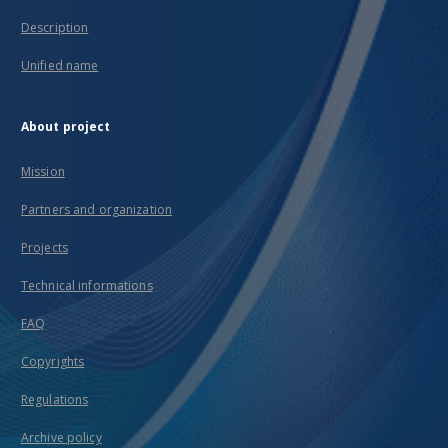
Description
Unified name
About project
Mission
Partners and organization
Projects
Technical informations
FAQ
Copyrights
Regulations
Archive policy