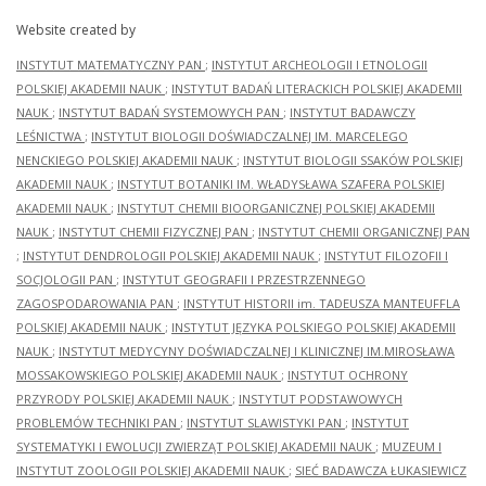
Website created by
INSTYTUT MATEMATYCZNY PAN
;
INSTYTUT ARCHEOLOGII I ETNOLOGII
POLSKIEJ AKADEMII NAUK
;
INSTYTUT BADAŃ LITERACKICH POLSKIEJ AKADEMII
NAUK
;
INSTYTUT BADAŃ SYSTEMOWYCH PAN
;
INSTYTUT BADAWCZY
LEŚNICTWA
;
INSTYTUT BIOLOGII DOŚWIADCZALNEJ IM. MARCELEGO
NENCKIEGO POLSKIEJ AKADEMII NAUK
;
INSTYTUT BIOLOGII SSAKÓW POLSKIEJ
AKADEMII NAUK
;
INSTYTUT BOTANIKI IM. WŁADYSŁAWA SZAFERA POLSKIEJ
AKADEMII NAUK
;
INSTYTUT CHEMII BIOORGANICZNEJ POLSKIEJ AKADEMII
NAUK
;
INSTYTUT CHEMII FIZYCZNEJ PAN
;
INSTYTUT CHEMII ORGANICZNEJ PAN
;
INSTYTUT DENDROLOGII POLSKIEJ AKADEMII NAUK
;
INSTYTUT FILOZOFII I
SOCJOLOGII PAN
;
INSTYTUT GEOGRAFII I PRZESTRZENNEGO
ZAGOSPODAROWANIA PAN
;
INSTYTUT HISTORII im. TADEUSZA MANTEUFFLA
POLSKIEJ AKADEMII NAUK
;
INSTYTUT JĘZYKA POLSKIEGO POLSKIEJ AKADEMII
NAUK
;
INSTYTUT MEDYCYNY DOŚWIADCZALNEJ I KLINICZNEJ IM.MIROSŁAWA
MOSSAKOWSKIEGO POLSKIEJ AKADEMII NAUK
;
INSTYTUT OCHRONY
PRZYRODY POLSKIEJ AKADEMII NAUK
;
INSTYTUT PODSTAWOWYCH
PROBLEMÓW TECHNIKI PAN
;
INSTYTUT SLAWISTYKI PAN
;
INSTYTUT
SYSTEMATYKI I EWOLUCJI ZWIERZĄT POLSKIEJ AKADEMII NAUK
;
MUZEUM I
INSTYTUT ZOOLOGII POLSKIEJ AKADEMII NAUK
;
SIEĆ BADAWCZA ŁUKASIEWICZ