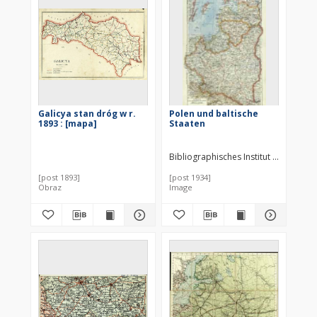
Galicya stan dróg w r.
Polen und baltische
1893 : [mapa]
Staaten
Bibliographisches Institut (Lipsk)
[post 1893]
[post 1934]
Obraz
Image