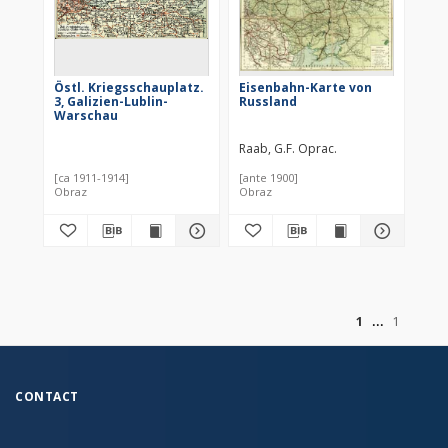
Östl. Kriegsschauplatz.
Eisenbahn-Karte von
3, Galizien-Lublin-
Russland
Warschau
Raab, G.F. Oprac.
[ca 1911-1914]
[ante 1900]
Obraz
Obraz
of
1
1
CONTACT