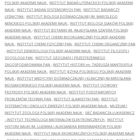
POLSKIEJ AKADEMII NAUK
;
INSTYTUT BADAŃ LITERACKICH POLSKIEJ AKADEMII
NAUK
;
INSTYTUT BADAŃ SYSTEMOWYCH PAN
;
INSTYTUT BADAWCZY
LEŚNICTWA
;
INSTYTUT BIOLOGII DOŚWIADCZALNEJ IM. MARCELEGO
NENCKIEGO POLSKIEJ AKADEMII NAUK
;
INSTYTUT BIOLOGII SSAKÓW POLSKIEJ
AKADEMII NAUK
;
INSTYTUT BOTANIKI IM. WŁADYSŁAWA SZAFERA POLSKIEJ
AKADEMII NAUK
;
INSTYTUT CHEMII BIOORGANICZNEJ POLSKIEJ AKADEMII
NAUK
;
INSTYTUT CHEMII FIZYCZNEJ PAN
;
INSTYTUT CHEMII ORGANICZNEJ PAN
;
INSTYTUT DENDROLOGII POLSKIEJ AKADEMII NAUK
;
INSTYTUT FILOZOFII I
SOCJOLOGII PAN
;
INSTYTUT GEOGRAFII I PRZESTRZENNEGO
ZAGOSPODAROWANIA PAN
;
INSTYTUT HISTORII im. TADEUSZA MANTEUFFLA
POLSKIEJ AKADEMII NAUK
;
INSTYTUT JĘZYKA POLSKIEGO POLSKIEJ AKADEMII
NAUK
;
INSTYTUT MEDYCYNY DOŚWIADCZALNEJ I KLINICZNEJ IM.MIROSŁAWA
MOSSAKOWSKIEGO POLSKIEJ AKADEMII NAUK
;
INSTYTUT OCHRONY
PRZYRODY POLSKIEJ AKADEMII NAUK
;
INSTYTUT PODSTAWOWYCH
PROBLEMÓW TECHNIKI PAN
;
INSTYTUT SLAWISTYKI PAN
;
INSTYTUT
SYSTEMATYKI I EWOLUCJI ZWIERZĄT POLSKIEJ AKADEMII NAUK
;
MUZEUM I
INSTYTUT ZOOLOGII POLSKIEJ AKADEMII NAUK
;
SIEĆ BADAWCZA ŁUKASIEWICZ
- INSTYTUT TECHNOLOGII MATERIAŁÓW ELEKTRONICZNYCH
;
INSTYTUT
HISTORII NAUKI IM. LUDWIKA I ALEKSANDRA BIRKENMAJERÓW POLSKIEJ
AKADEMII NAUK
;
INSTYTUT NAUK EKONOMICZNYCH POLSKIEJ AKADEMII NAUK