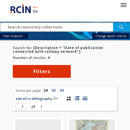
How to search...
Change search criteria
Search for:
[Description = "Date of publication
connected with railway network"]
Number of results:
4
Filters
Items per page:
24
40
64
add all to bibliography
of
1