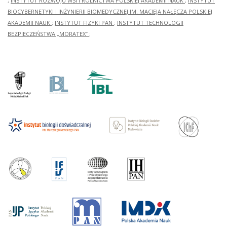
;
INSTYTUT ROZWOJU WSI I ROLNICTWA POLSKIEJ AKADEMII NAUK
;
INSTYTUT
BIOCYBERNETYKI I INŻYNIERII BIOMEDYCZNEJ IM. MACIEJA NAŁĘCZA POLSKIEJ
AKADEMII NAUK
;
INSTYTUT FIZYKI PAN
;
INSTYTUT TECHNOLOGII
BEZPIECZEŃSTWA „MORATEX”
;