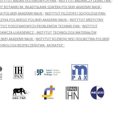
NSTYTUT BADAŃ SYSTEMOWYCH PAN
;
INSTYTUT BADAWCZY LEŚNICTWA
;
UT BOTANIKI IM. WŁADYSŁAWA SZAFERA POLSKIEJ AKADEMII NAUK
;
I POLSKIEJ AKADEMII NAUK
;
INSTYTUT FILOZOFII I SOCJOLOGII PAN
;
ĘZYKA POLSKIEGO POLSKIEJ AKADEMII NAUK
;
INSTYTUT MEDYCYNY
YTUT PODSTAWOWYCH PROBLEMÓW TECHNIKI PAN
;
INSTYTUT
ADAWCZA ŁUKASIEWICZ - INSTYTUT TECHNOLOGII MATERIAŁÓW
KIEJ AKADEMII NAUK
;
INSTYTUT ROZWOJU WSI I ROLNICTWA POLSKIEJ
CHNOLOGII BEZPIECZEŃSTWA „MORATEX”
;