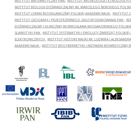
INSTYTUT MATEMATYCZNY PAN
;
INSTYTUT ARCHEOLOGII I ETNOLOGII PO
INSTYTUT BIOLOGII DOŚWIADCZALNEJ IM. MARCELEGO NENCKIEGO POLSKI
INSTYTUT CHEMII BIOORGANICZNEJ POLSKIEJ AKADEMII NAUK
;
INSTYTUT C
INSTYTUT GEOGRAFII I PRZESTRZENNEGO ZAGOSPODAROWANIA PAN
;
IN
DOŚWIADCZALNEJ I KLINICZNEJ IM.MIROSŁAWA MOSSAKOWSKIEGO POLSKI
SLAWISTYKI PAN
;
INSTYTUT SYSTEMATYKI I EWOLUCJI ZWIERZĄT POLSKIEJ
ELEKTRONICZNYCH
;
INSTYTUT HISTORII NAUKI IM. LUDWIKA I ALEKSAND
AKADEMII NAUK
;
INSTYTUT BIOCYBERNETYKI I INŻYNIERII BIOMEDYCZNEJ I