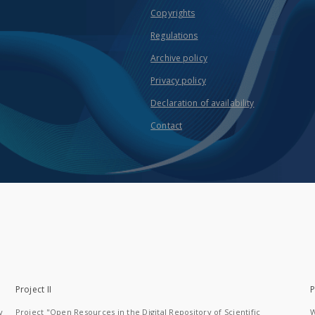
Copyrights
Regulations
Archive policy
Privacy policy
Declaration of availability
Contact
Project II
P
y
Project "Open Resources in the Digital Repository of Scientific
W