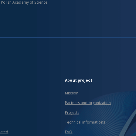
n Polish Academy of Science
About project
Mission
Partners and organization
Projects
Technical informations
eated
FAQ