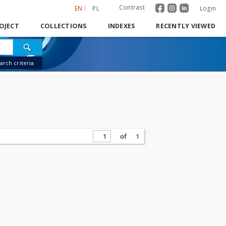
Contrast
EN
PL
Login
OJECT
COLLECTIONS
INDEXES
RECENTLY VIEWED
rch criteria
of
1