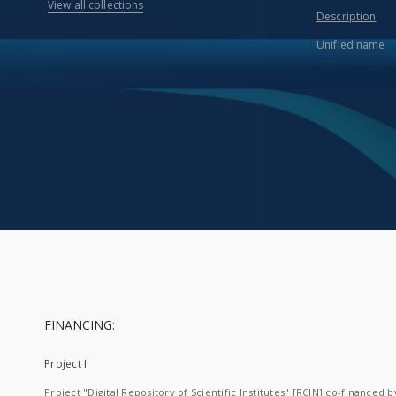
View all collections
Description
Unified name
FINANCING:
Project I
Project "Digital Repository of Scientific Institutes" [RCIN] co-financed b