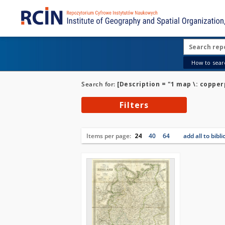
How to searc
Search for:
[Description = "1 map \: copper
Filters
Items per page:
24
40
64
add all to bibl