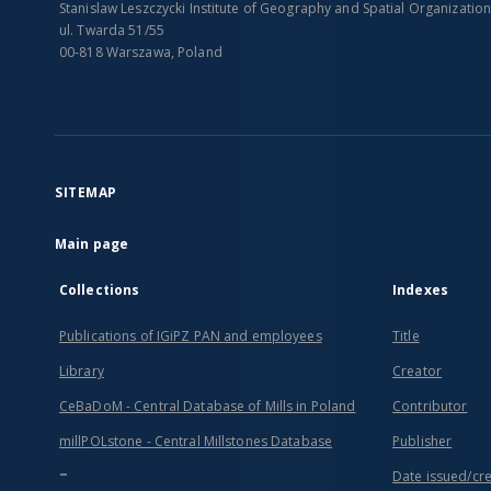
Stanislaw Leszczycki Institute of Geography and Spatial Organizatio
ul. Twarda 51/55
00-818 Warszawa, Poland
SITEMAP
Main page
Collections
Indexes
Publications of IGiPZ PAN and employees
Title
Library
Creator
CeBaDoM - Central Database of Mills in Poland
Contributor
millPOLstone - Central Millstones Database
Publisher
...
Date issued/cr