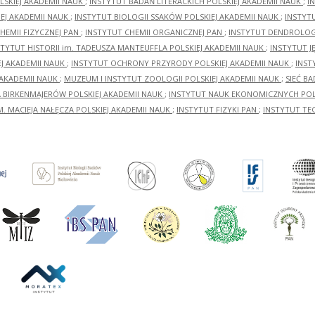
LSKIEJ AKADEMII NAUK
;
INSTYTUT BADAŃ LITERACKICH POLSKIEJ AKADEMII NAUK
;
I
EJ AKADEMII NAUK
;
INSTYTUT BIOLOGII SSAKÓW POLSKIEJ AKADEMII NAUK
;
INSTYT
HEMII FIZYCZNEJ PAN
;
INSTYTUT CHEMII ORGANICZNEJ PAN
;
INSTYTUT DENDROLOGI
STYTUT HISTORII im. TADEUSZA MANTEUFFLA POLSKIEJ AKADEMII NAUK
;
INSTYTUT J
EJ AKADEMII NAUK
;
INSTYTUT OCHRONY PRZYRODY POLSKIEJ AKADEMII NAUK
;
INST
 AKADEMII NAUK
;
MUZEUM I INSTYTUT ZOOLOGII POLSKIEJ AKADEMII NAUK
;
SIEĆ B
RA BIRKENMAJERÓW POLSKIEJ AKADEMII NAUK
;
INSTYTUT NAUK EKONOMICZNYCH POLS
M. MACIEJA NAŁĘCZA POLSKIEJ AKADEMII NAUK
;
INSTYTUT FIZYKI PAN
;
INSTYTUT TE