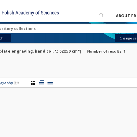
ABOUT PR
h...
Change sea
plate engraving, hand col. \; 62x50 cm"]
Number of results:
1
iography