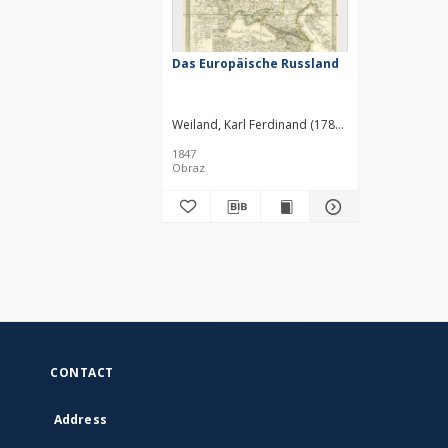
Das Europäische Russland
Weiland, Karl Ferdinand (1782–1847)
Kiepert, He
1847
Obraz
CONTACT
Address