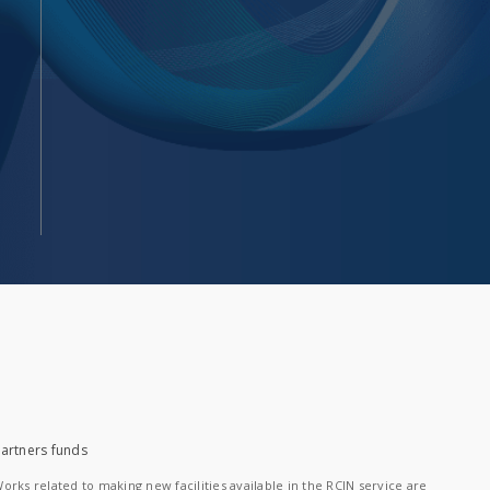
artners funds
orks related to making new facilities available in the RCIN service are