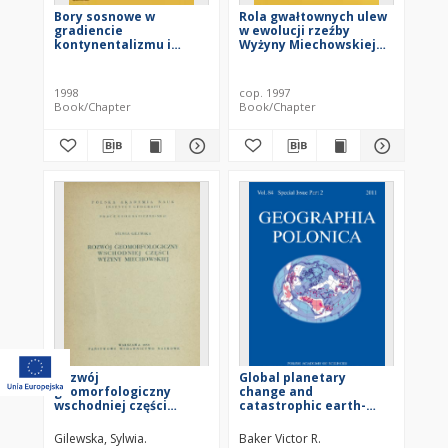
Bory sosnowe w
Rola gwałtownych ulew
gradiencie
w ewolucji rzeźby
kontynentalizmu i
Wyżyny Miechowskiej
zanieczyszczeń w
(na przykładzie ulewy w
Europie Środkowej :
dniu 15 września 1995
badania
roku)
1998
cop. 1997
geoekologiczne
Book/Chapter
Book/Chapter
Rozwój
Global planetary
geomorfologiczny
change and
wschodniej części
catastrophic earth-
Wyżyny Miechowskiej
surface evolution:
implications for
Gilewska, Sylwia.
Baker Victor R.
modern