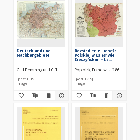
Deutschland und
Rozsiedlenie ludności
Nachbargebiete
Polskiej w Księstwie
Cieszyńskim = La
reportition de la
population Polonaise
Carl Flemming und C. T. Wiskott Aktiengesellschaft für Verlag und Ku
Popiołek, Franciszek (1868–1960)
Go
dans la principauté de
Cieszyn = The Polish
[post 1919]
[post 1919]
population in the
Image
Image
province of Teschen