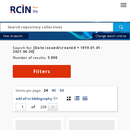
How to search...
Change search criteria
Search for:
[Date issued/created = 1919.01.01 -
2021.06.30]
Number of results:
5 690
Filters
Items per page:
24
40
64
add all to bibliography
of
238