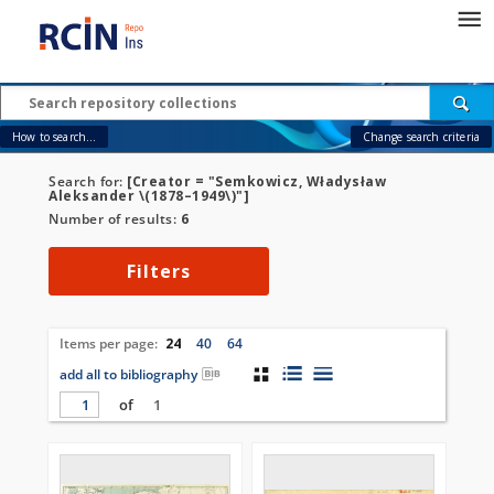
How to search...
Change search criteria
Search for:
[Creator = "Semkowicz, Władysław
Aleksander \(1878–1949\)"]
Number of results:
6
Filters
Items per page:
24
40
64
add all to bibliography
of
1