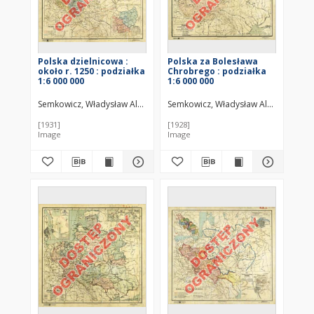
Polska dzielnicowa :
Polska za Bolesława
około r. 1250 : podziałka
Chrobrego : podziałka
1:6 000 000
1:6 000 000
Semkowicz, Władysław Aleksander (1878–1949)
Semkowicz, Władysław Aleksander (
[1931]
[1928]
Image
Image