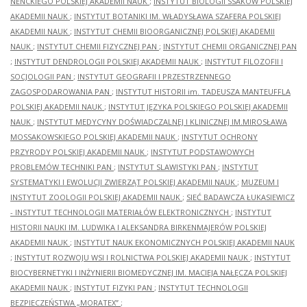
NENCKIEGO POLSKIEJ AKADEMII NAUK
;
INSTYTUT BIOLOGII SSAKÓW POLSKIEJ
AKADEMII NAUK
;
INSTYTUT BOTANIKI IM. WŁADYSŁAWA SZAFERA POLSKIEJ
AKADEMII NAUK
;
INSTYTUT CHEMII BIOORGANICZNEJ POLSKIEJ AKADEMII
NAUK
;
INSTYTUT CHEMII FIZYCZNEJ PAN
;
INSTYTUT CHEMII ORGANICZNEJ PAN
;
INSTYTUT DENDROLOGII POLSKIEJ AKADEMII NAUK
;
INSTYTUT FILOZOFII I
SOCJOLOGII PAN
;
INSTYTUT GEOGRAFII I PRZESTRZENNEGO
ZAGOSPODAROWANIA PAN
;
INSTYTUT HISTORII im. TADEUSZA MANTEUFFLA
POLSKIEJ AKADEMII NAUK
;
INSTYTUT JĘZYKA POLSKIEGO POLSKIEJ AKADEMII
NAUK
;
INSTYTUT MEDYCYNY DOŚWIADCZALNEJ I KLINICZNEJ IM.MIROSŁAWA
MOSSAKOWSKIEGO POLSKIEJ AKADEMII NAUK
;
INSTYTUT OCHRONY
PRZYRODY POLSKIEJ AKADEMII NAUK
;
INSTYTUT PODSTAWOWYCH
PROBLEMÓW TECHNIKI PAN
;
INSTYTUT SLAWISTYKI PAN
;
INSTYTUT
SYSTEMATYKI I EWOLUCJI ZWIERZĄT POLSKIEJ AKADEMII NAUK
;
MUZEUM I
INSTYTUT ZOOLOGII POLSKIEJ AKADEMII NAUK
;
SIEĆ BADAWCZA ŁUKASIEWICZ
- INSTYTUT TECHNOLOGII MATERIAŁÓW ELEKTRONICZNYCH
;
INSTYTUT
HISTORII NAUKI IM. LUDWIKA I ALEKSANDRA BIRKENMAJERÓW POLSKIEJ
AKADEMII NAUK
;
INSTYTUT NAUK EKONOMICZNYCH POLSKIEJ AKADEMII NAUK
;
INSTYTUT ROZWOJU WSI I ROLNICTWA POLSKIEJ AKADEMII NAUK
;
INSTYTUT
BIOCYBERNETYKI I INŻYNIERII BIOMEDYCZNEJ IM. MACIEJA NAŁĘCZA POLSKIEJ
AKADEMII NAUK
;
INSTYTUT FIZYKI PAN
;
INSTYTUT TECHNOLOGII
BEZPIECZEŃSTWA „MORATEX”
;