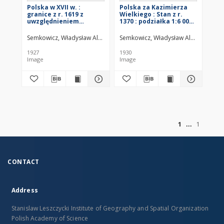
Polska w XVII w. :
Polska za Kazimierza
granice z r. 1619 z
Wielkiego : Stan z r.
uwzględnieniem
1370 : podziałka 1:6 000
późniejszych zmian
000
oraz miejsc
Semkowicz, Władysław Aleksander (1878–1949)
Semkowicz, Władysław Aleksander (
historycznych do końca
XVII w. : podziałka 1:6
1927
1930
000 000
Image
Image
of
1
1
CONTACT
Address
Stanislaw Leszczycki Institute of Geography and Spatial Organization
Polish Academy of Science