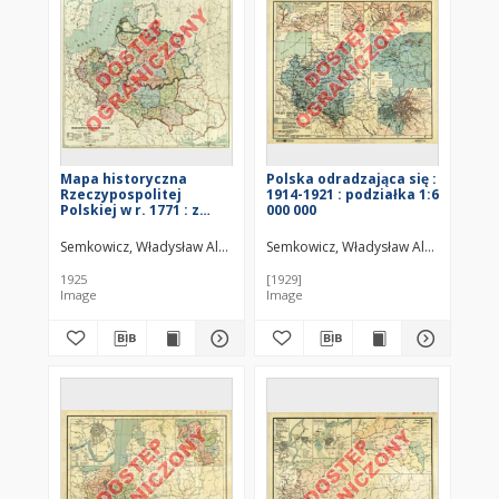
Mapa historyczna
Polska odradzająca się :
Rzeczypospolitej
1914-1921 : podziałka 1:6
Polskiej w r. 1771 : z
000 000
uwzględnieniem granic i
miejsc historycznych od
Semkowicz, Władysław Aleksander (1878–1949)
Semkowicz, Władysław Aleksander (
początku XVII w.
1925
[1929]
Image
Image