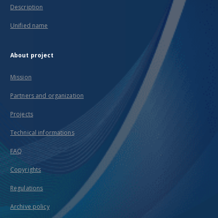
Description
Unified name
About project
Mission
Partners and organization
Projects
Technical informations
FAQ
Copyrights
Regulations
Archive policy