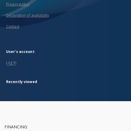
Privacy policy
Declaration of availability
Contact
User's account
Log in
Recently viewed
FINANCING: