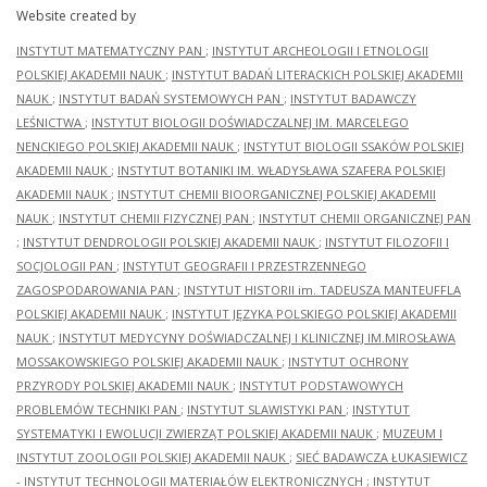
Website created by
INSTYTUT MATEMATYCZNY PAN
;
INSTYTUT ARCHEOLOGII I ETNOLOGII
POLSKIEJ AKADEMII NAUK
;
INSTYTUT BADAŃ LITERACKICH POLSKIEJ AKADEMII
NAUK
;
INSTYTUT BADAŃ SYSTEMOWYCH PAN
;
INSTYTUT BADAWCZY
LEŚNICTWA
;
INSTYTUT BIOLOGII DOŚWIADCZALNEJ IM. MARCELEGO
NENCKIEGO POLSKIEJ AKADEMII NAUK
;
INSTYTUT BIOLOGII SSAKÓW POLSKIEJ
AKADEMII NAUK
;
INSTYTUT BOTANIKI IM. WŁADYSŁAWA SZAFERA POLSKIEJ
AKADEMII NAUK
;
INSTYTUT CHEMII BIOORGANICZNEJ POLSKIEJ AKADEMII
NAUK
;
INSTYTUT CHEMII FIZYCZNEJ PAN
;
INSTYTUT CHEMII ORGANICZNEJ PAN
;
INSTYTUT DENDROLOGII POLSKIEJ AKADEMII NAUK
;
INSTYTUT FILOZOFII I
SOCJOLOGII PAN
;
INSTYTUT GEOGRAFII I PRZESTRZENNEGO
ZAGOSPODAROWANIA PAN
;
INSTYTUT HISTORII im. TADEUSZA MANTEUFFLA
POLSKIEJ AKADEMII NAUK
;
INSTYTUT JĘZYKA POLSKIEGO POLSKIEJ AKADEMII
NAUK
;
INSTYTUT MEDYCYNY DOŚWIADCZALNEJ I KLINICZNEJ IM.MIROSŁAWA
MOSSAKOWSKIEGO POLSKIEJ AKADEMII NAUK
;
INSTYTUT OCHRONY
PRZYRODY POLSKIEJ AKADEMII NAUK
;
INSTYTUT PODSTAWOWYCH
PROBLEMÓW TECHNIKI PAN
;
INSTYTUT SLAWISTYKI PAN
;
INSTYTUT
SYSTEMATYKI I EWOLUCJI ZWIERZĄT POLSKIEJ AKADEMII NAUK
;
MUZEUM I
INSTYTUT ZOOLOGII POLSKIEJ AKADEMII NAUK
;
SIEĆ BADAWCZA ŁUKASIEWICZ
- INSTYTUT TECHNOLOGII MATERIAŁÓW ELEKTRONICZNYCH
;
INSTYTUT