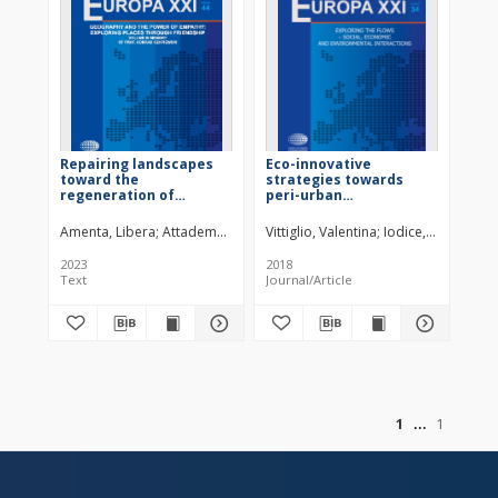
Repairing landscapes
Eco-innovative
toward the
strategies towards
regeneration of
peri-urban
periurban ecologies : a
sustainability: the case
living lab process in the
study of the
Amenta, Libera
Attademo, Anna
Vittiglio, Valentina
Berruti, Gilda
Palestino, Maria Fede
Iodice, Silvia
Amen
South of Italy
metropolitan area of
Naples
2023
2018
Text
Journal/Article
of
1
1