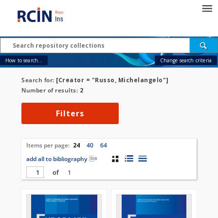
How to search...
Change search criteria
Search for:
[Creator = "Russo, Michelangelo"]
Number of results:
2
Filters
Items per page:
24
40
64
add all to bibliography
of
1