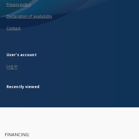
Privacy policy
Declaration of availability
Contact
User's account
Log in
Recently viewed
FINANCING: