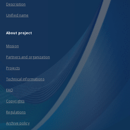
Description
Unified name
About project
Mission
Partners and organization
Projects
Technical informations
FAQ
Copyrights
Regulations
Archive policy