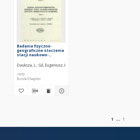
Badania fizyczno-
geograficzne otoczenia
stacji naukowo-
badawczej Instytutu
Geografii PAN w
Dauksza, L.
Gil, Eugeniusz
Kotarba, Adam (1938– )
Kramarz, K.
Niemi
Szymbarku. T. 1 /
1970
Book/Chapter
of
1
1