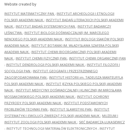
Website created by
INSTYTUT MATEMATYCZNY PAN
;
INSTYTUT ARCHEOLOGII I ETNOLOGII
POLSKIEJ AKADEMII NAUK
;
INSTYTUT BADAŃ LITERACKICH POLSKIEJ AKADEMII
NAUK
;
INSTYTUT BADAŃ SYSTEMOWYCH PAN
;
INSTYTUT BADAWCZY
LEŚNICTWA
;
INSTYTUT BIOLOGII DOŚWIADCZALNEJ IM. MARCELEGO
NENCKIEGO POLSKIEJ AKADEMII NAUK
;
INSTYTUT BIOLOGII SSAKÓW POLSKIEJ
AKADEMII NAUK
;
INSTYTUT BOTANIKI IM. WŁADYSŁAWA SZAFERA POLSKIEJ
AKADEMII NAUK
;
INSTYTUT CHEMII BIOORGANICZNEJ POLSKIEJ AKADEMII
NAUK
;
INSTYTUT CHEMII FIZYCZNEJ PAN
;
INSTYTUT CHEMII ORGANICZNEJ PAN
;
INSTYTUT DENDROLOGII POLSKIEJ AKADEMII NAUK
;
INSTYTUT FILOZOFII I
SOCJOLOGII PAN
;
INSTYTUT GEOGRAFII I PRZESTRZENNEGO
ZAGOSPODAROWANIA PAN
;
INSTYTUT HISTORII im. TADEUSZA MANTEUFFLA
POLSKIEJ AKADEMII NAUK
;
INSTYTUT JĘZYKA POLSKIEGO POLSKIEJ AKADEMII
NAUK
;
INSTYTUT MEDYCYNY DOŚWIADCZALNEJ I KLINICZNEJ IM.MIROSŁAWA
MOSSAKOWSKIEGO POLSKIEJ AKADEMII NAUK
;
INSTYTUT OCHRONY
PRZYRODY POLSKIEJ AKADEMII NAUK
;
INSTYTUT PODSTAWOWYCH
PROBLEMÓW TECHNIKI PAN
;
INSTYTUT SLAWISTYKI PAN
;
INSTYTUT
SYSTEMATYKI I EWOLUCJI ZWIERZĄT POLSKIEJ AKADEMII NAUK
;
MUZEUM I
INSTYTUT ZOOLOGII POLSKIEJ AKADEMII NAUK
;
SIEĆ BADAWCZA ŁUKASIEWICZ
- INSTYTUT TECHNOLOGII MATERIAŁÓW ELEKTRONICZNYCH
;
INSTYTUT