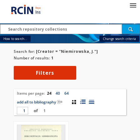
How to search...
Change search criteria
Search for:
[Creator = "Niemirowska, J."]
Number of results:
1
Filters
Items per page:
24
40
64
add all to bibliography
of
1