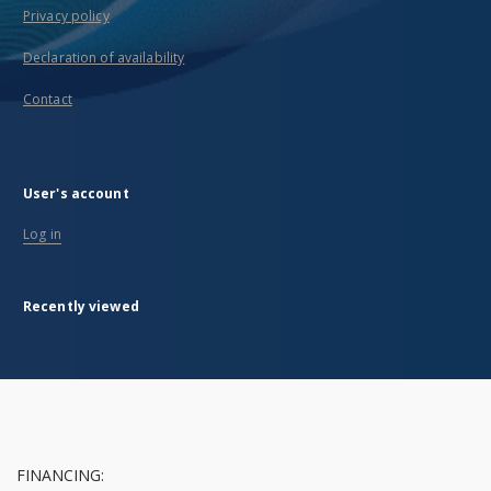
Privacy policy
Declaration of availability
Contact
User's account
Log in
Recently viewed
FINANCING: