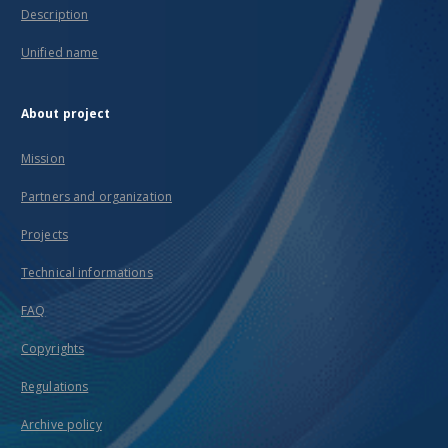
Description
Unified name
About project
Mission
Partners and organization
Projects
Technical informations
FAQ
Copyrights
Regulations
Archive policy