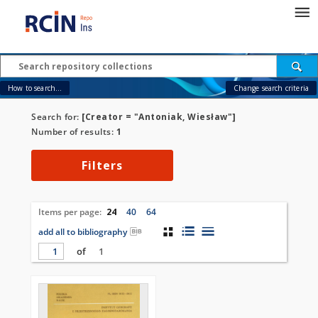
How to search...
Change search criteria
Search for:
[Creator = "Antoniak, Wiesław"]
Number of results:
1
Filters
Items per page:
24
40
64
add all to bibliography
of
1