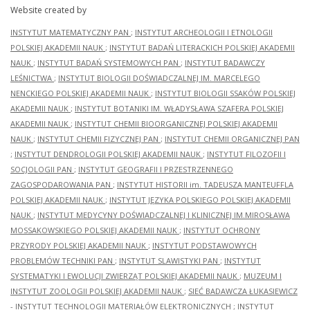
Website created by
INSTYTUT MATEMATYCZNY PAN
;
INSTYTUT ARCHEOLOGII I ETNOLOGII
POLSKIEJ AKADEMII NAUK
;
INSTYTUT BADAŃ LITERACKICH POLSKIEJ AKADEMII
NAUK
;
INSTYTUT BADAŃ SYSTEMOWYCH PAN
;
INSTYTUT BADAWCZY
LEŚNICTWA
;
INSTYTUT BIOLOGII DOŚWIADCZALNEJ IM. MARCELEGO
NENCKIEGO POLSKIEJ AKADEMII NAUK
;
INSTYTUT BIOLOGII SSAKÓW POLSKIEJ
AKADEMII NAUK
;
INSTYTUT BOTANIKI IM. WŁADYSŁAWA SZAFERA POLSKIEJ
AKADEMII NAUK
;
INSTYTUT CHEMII BIOORGANICZNEJ POLSKIEJ AKADEMII
NAUK
;
INSTYTUT CHEMII FIZYCZNEJ PAN
;
INSTYTUT CHEMII ORGANICZNEJ PAN
;
INSTYTUT DENDROLOGII POLSKIEJ AKADEMII NAUK
;
INSTYTUT FILOZOFII I
SOCJOLOGII PAN
;
INSTYTUT GEOGRAFII I PRZESTRZENNEGO
ZAGOSPODAROWANIA PAN
;
INSTYTUT HISTORII im. TADEUSZA MANTEUFFLA
POLSKIEJ AKADEMII NAUK
;
INSTYTUT JĘZYKA POLSKIEGO POLSKIEJ AKADEMII
NAUK
;
INSTYTUT MEDYCYNY DOŚWIADCZALNEJ I KLINICZNEJ IM.MIROSŁAWA
MOSSAKOWSKIEGO POLSKIEJ AKADEMII NAUK
;
INSTYTUT OCHRONY
PRZYRODY POLSKIEJ AKADEMII NAUK
;
INSTYTUT PODSTAWOWYCH
PROBLEMÓW TECHNIKI PAN
;
INSTYTUT SLAWISTYKI PAN
;
INSTYTUT
SYSTEMATYKI I EWOLUCJI ZWIERZĄT POLSKIEJ AKADEMII NAUK
;
MUZEUM I
INSTYTUT ZOOLOGII POLSKIEJ AKADEMII NAUK
;
SIEĆ BADAWCZA ŁUKASIEWICZ
- INSTYTUT TECHNOLOGII MATERIAŁÓW ELEKTRONICZNYCH
;
INSTYTUT