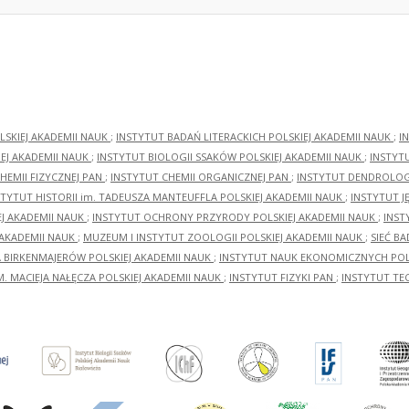
LSKIEJ AKADEMII NAUK
;
INSTYTUT BADAŃ LITERACKICH POLSKIEJ AKADEMII NAUK
;
I
EJ AKADEMII NAUK
;
INSTYTUT BIOLOGII SSAKÓW POLSKIEJ AKADEMII NAUK
;
INSTYT
HEMII FIZYCZNEJ PAN
;
INSTYTUT CHEMII ORGANICZNEJ PAN
;
INSTYTUT DENDROLOGI
STYTUT HISTORII im. TADEUSZA MANTEUFFLA POLSKIEJ AKADEMII NAUK
;
INSTYTUT J
EJ AKADEMII NAUK
;
INSTYTUT OCHRONY PRZYRODY POLSKIEJ AKADEMII NAUK
;
INST
 AKADEMII NAUK
;
MUZEUM I INSTYTUT ZOOLOGII POLSKIEJ AKADEMII NAUK
;
SIEĆ B
RA BIRKENMAJERÓW POLSKIEJ AKADEMII NAUK
;
INSTYTUT NAUK EKONOMICZNYCH POLS
M. MACIEJA NAŁĘCZA POLSKIEJ AKADEMII NAUK
;
INSTYTUT FIZYKI PAN
;
INSTYTUT TE