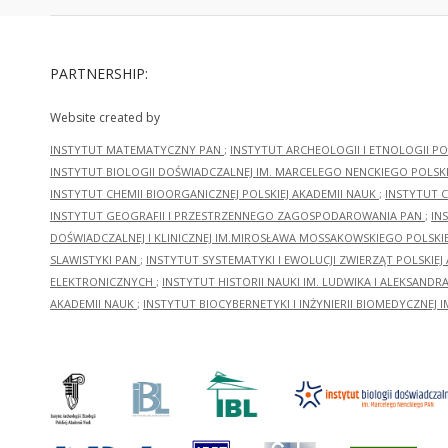
PARTNERSHIP:
Website created by
INSTYTUT MATEMATYCZNY PAN
;
INSTYTUT ARCHEOLOGII I ETNOLOGII PO
INSTYTUT BIOLOGII DOŚWIADCZALNEJ IM. MARCELEGO NENCKIEGO POLSKI
INSTYTUT CHEMII BIOORGANICZNEJ POLSKIEJ AKADEMII NAUK
;
INSTYTUT C
INSTYTUT GEOGRAFII I PRZESTRZENNEGO ZAGOSPODAROWANIA PAN
;
IN
DOŚWIADCZALNEJ I KLINICZNEJ IM.MIROSŁAWA MOSSAKOWSKIEGO POLSKI
SLAWISTYKI PAN
;
INSTYTUT SYSTEMATYKI I EWOLUCJI ZWIERZĄT POLSKIEJ
ELEKTRONICZNYCH
;
INSTYTUT HISTORII NAUKI IM. LUDWIKA I ALEKSAND
AKADEMII NAUK
;
INSTYTUT BIOCYBERNETYKI I INŻYNIERII BIOMEDYCZNEJ I