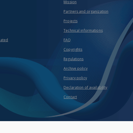
Mission
Partners and organization
Projects
Technical informations
eated
FAQ
Copyrights
Regulations
Archive policy
Privacy policy
Declaration of availability
Contact