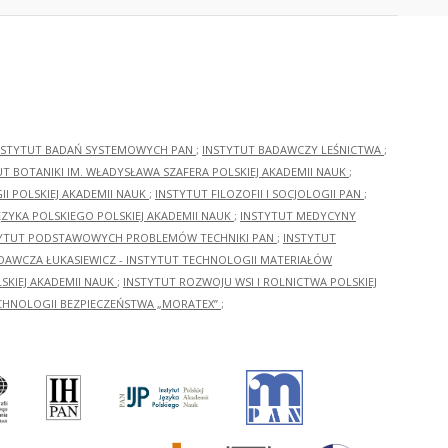
NSTYTUT BADAŃ SYSTEMOWYCH PAN
;
INSTYTUT BADAWCZY LEŚNICTWA
;
UT BOTANIKI IM. WŁADYSŁAWA SZAFERA POLSKIEJ AKADEMII NAUK
;
I POLSKIEJ AKADEMII NAUK
;
INSTYTUT FILOZOFII I SOCJOLOGII PAN
;
ĘZYKA POLSKIEGO POLSKIEJ AKADEMII NAUK
;
INSTYTUT MEDYCYNY
YTUT PODSTAWOWYCH PROBLEMÓW TECHNIKI PAN
;
INSTYTUT
ADAWCZA ŁUKASIEWICZ - INSTYTUT TECHNOLOGII MATERIAŁÓW
KIEJ AKADEMII NAUK
;
INSTYTUT ROZWOJU WSI I ROLNICTWA POLSKIEJ
CHNOLOGII BEZPIECZEŃSTWA „MORATEX”
;