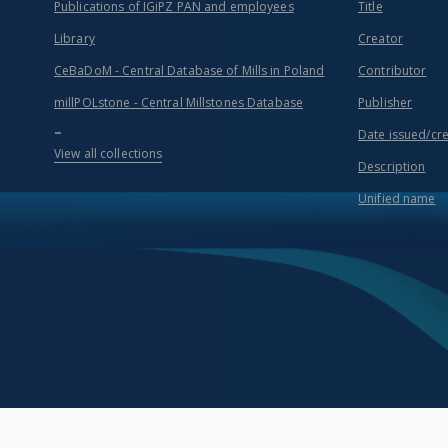
Publications of IGiPZ PAN and employees
Title
Library
Creator
CeBaDoM - Central Database of Mills in Poland
Contributor
millPOLstone - Central Millstones Database
Publisher
...
Date issued/cr
View all collections
Description
Unified name