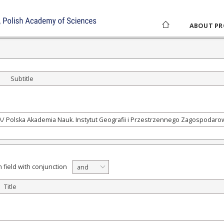
ABOUT PR
Subtitle
 field with conjunction
and
Title