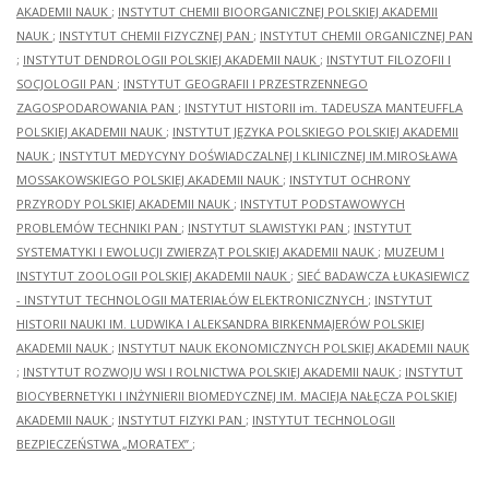
AKADEMII NAUK
;
INSTYTUT CHEMII BIOORGANICZNEJ POLSKIEJ AKADEMII
NAUK
;
INSTYTUT CHEMII FIZYCZNEJ PAN
;
INSTYTUT CHEMII ORGANICZNEJ PAN
;
INSTYTUT DENDROLOGII POLSKIEJ AKADEMII NAUK
;
INSTYTUT FILOZOFII I
SOCJOLOGII PAN
;
INSTYTUT GEOGRAFII I PRZESTRZENNEGO
ZAGOSPODAROWANIA PAN
;
INSTYTUT HISTORII im. TADEUSZA MANTEUFFLA
POLSKIEJ AKADEMII NAUK
;
INSTYTUT JĘZYKA POLSKIEGO POLSKIEJ AKADEMII
NAUK
;
INSTYTUT MEDYCYNY DOŚWIADCZALNEJ I KLINICZNEJ IM.MIROSŁAWA
MOSSAKOWSKIEGO POLSKIEJ AKADEMII NAUK
;
INSTYTUT OCHRONY
PRZYRODY POLSKIEJ AKADEMII NAUK
;
INSTYTUT PODSTAWOWYCH
PROBLEMÓW TECHNIKI PAN
;
INSTYTUT SLAWISTYKI PAN
;
INSTYTUT
SYSTEMATYKI I EWOLUCJI ZWIERZĄT POLSKIEJ AKADEMII NAUK
;
MUZEUM I
INSTYTUT ZOOLOGII POLSKIEJ AKADEMII NAUK
;
SIEĆ BADAWCZA ŁUKASIEWICZ
- INSTYTUT TECHNOLOGII MATERIAŁÓW ELEKTRONICZNYCH
;
INSTYTUT
HISTORII NAUKI IM. LUDWIKA I ALEKSANDRA BIRKENMAJERÓW POLSKIEJ
AKADEMII NAUK
;
INSTYTUT NAUK EKONOMICZNYCH POLSKIEJ AKADEMII NAUK
;
INSTYTUT ROZWOJU WSI I ROLNICTWA POLSKIEJ AKADEMII NAUK
;
INSTYTUT
BIOCYBERNETYKI I INŻYNIERII BIOMEDYCZNEJ IM. MACIEJA NAŁĘCZA POLSKIEJ
AKADEMII NAUK
;
INSTYTUT FIZYKI PAN
;
INSTYTUT TECHNOLOGII
BEZPIECZEŃSTWA „MORATEX”
;