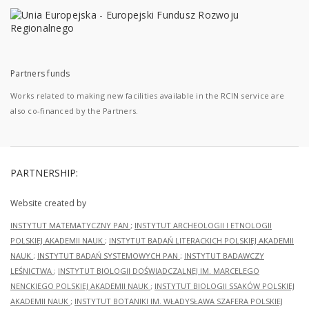
Partners funds
Works related to making new facilities available in the RCIN service are
also co-financed by the Partners.
PARTNERSHIP:
Website created by
INSTYTUT MATEMATYCZNY PAN
;
INSTYTUT ARCHEOLOGII I ETNOLOGII
POLSKIEJ AKADEMII NAUK
;
INSTYTUT BADAŃ LITERACKICH POLSKIEJ AKADEMII
NAUK
;
INSTYTUT BADAŃ SYSTEMOWYCH PAN
;
INSTYTUT BADAWCZY
LEŚNICTWA
;
INSTYTUT BIOLOGII DOŚWIADCZALNEJ IM. MARCELEGO
NENCKIEGO POLSKIEJ AKADEMII NAUK
;
INSTYTUT BIOLOGII SSAKÓW POLSKIEJ
AKADEMII NAUK
;
INSTYTUT BOTANIKI IM. WŁADYSŁAWA SZAFERA POLSKIEJ