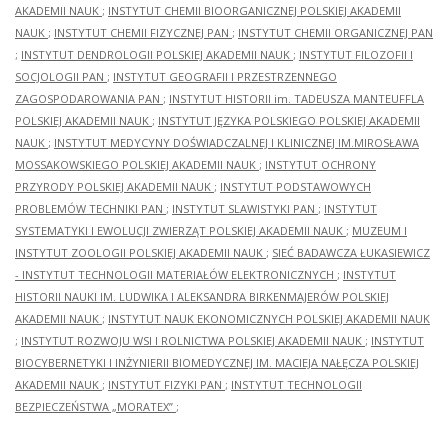
AKADEMII NAUK
;
INSTYTUT CHEMII BIOORGANICZNEJ POLSKIEJ AKADEMII
NAUK
;
INSTYTUT CHEMII FIZYCZNEJ PAN
;
INSTYTUT CHEMII ORGANICZNEJ PAN
;
INSTYTUT DENDROLOGII POLSKIEJ AKADEMII NAUK
;
INSTYTUT FILOZOFII I
SOCJOLOGII PAN
;
INSTYTUT GEOGRAFII I PRZESTRZENNEGO
ZAGOSPODAROWANIA PAN
;
INSTYTUT HISTORII im. TADEUSZA MANTEUFFLA
POLSKIEJ AKADEMII NAUK
;
INSTYTUT JĘZYKA POLSKIEGO POLSKIEJ AKADEMII
NAUK
;
INSTYTUT MEDYCYNY DOŚWIADCZALNEJ I KLINICZNEJ IM.MIROSŁAWA
MOSSAKOWSKIEGO POLSKIEJ AKADEMII NAUK
;
INSTYTUT OCHRONY
PRZYRODY POLSKIEJ AKADEMII NAUK
;
INSTYTUT PODSTAWOWYCH
PROBLEMÓW TECHNIKI PAN
;
INSTYTUT SLAWISTYKI PAN
;
INSTYTUT
SYSTEMATYKI I EWOLUCJI ZWIERZĄT POLSKIEJ AKADEMII NAUK
;
MUZEUM I
INSTYTUT ZOOLOGII POLSKIEJ AKADEMII NAUK
;
SIEĆ BADAWCZA ŁUKASIEWICZ
- INSTYTUT TECHNOLOGII MATERIAŁÓW ELEKTRONICZNYCH
;
INSTYTUT
HISTORII NAUKI IM. LUDWIKA I ALEKSANDRA BIRKENMAJERÓW POLSKIEJ
AKADEMII NAUK
;
INSTYTUT NAUK EKONOMICZNYCH POLSKIEJ AKADEMII NAUK
;
INSTYTUT ROZWOJU WSI I ROLNICTWA POLSKIEJ AKADEMII NAUK
;
INSTYTUT
BIOCYBERNETYKI I INŻYNIERII BIOMEDYCZNEJ IM. MACIEJA NAŁĘCZA POLSKIEJ
AKADEMII NAUK
;
INSTYTUT FIZYKI PAN
;
INSTYTUT TECHNOLOGII
BEZPIECZEŃSTWA „MORATEX”
;