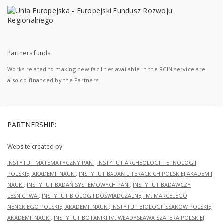
Partners funds
Works related to making new facilities available in the RCIN service are
also co-financed by the Partners.
PARTNERSHIP:
Website created by
INSTYTUT MATEMATYCZNY PAN
;
INSTYTUT ARCHEOLOGII I ETNOLOGII
POLSKIEJ AKADEMII NAUK
;
INSTYTUT BADAŃ LITERACKICH POLSKIEJ AKADEMII
NAUK
;
INSTYTUT BADAŃ SYSTEMOWYCH PAN
;
INSTYTUT BADAWCZY
LEŚNICTWA
;
INSTYTUT BIOLOGII DOŚWIADCZALNEJ IM. MARCELEGO
NENCKIEGO POLSKIEJ AKADEMII NAUK
;
INSTYTUT BIOLOGII SSAKÓW POLSKIEJ
AKADEMII NAUK
;
INSTYTUT BOTANIKI IM. WŁADYSŁAWA SZAFERA POLSKIEJ