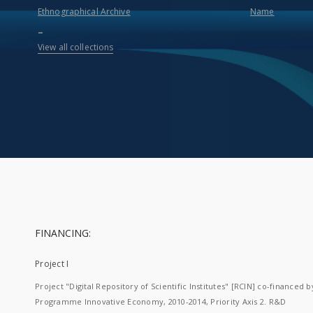
Ethnographical Archive
Name
...
View all collections
FINANCING:
Project I
Project "Digital Repository of Scientific Institutes" [RCIN] co-financed b
Programme Innovative Economy, 2010-2014, Priority Axis 2. R&D