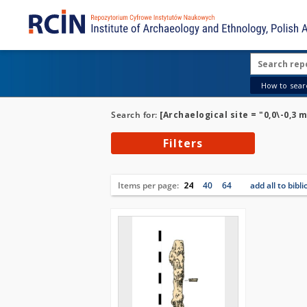
How to searc
Search for:
[Archaelogical site = "0,0\-0,3 
Filters
Items per page:
24
40
64
add all to bibl