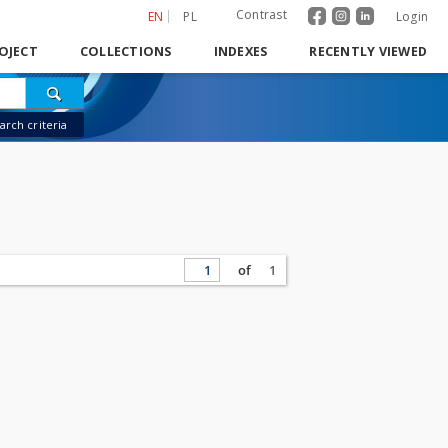
Contrast
EN
PL
Login
OJECT
COLLECTIONS
INDEXES
RECENTLY VIEWED
rch criteria
of
1