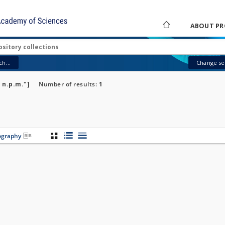
ABOUT PR
h...
Change sea
m n.p.m."]
Number of results:
1
iography