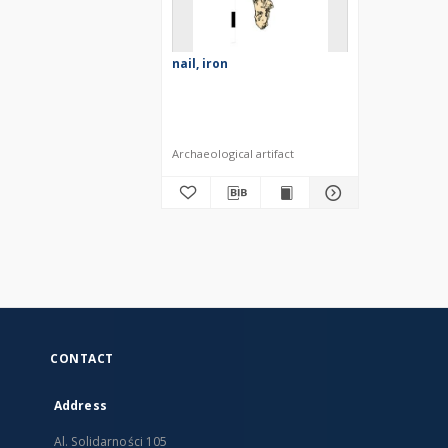
nail, iron
Archaeological artifact
CONTACT
Address
Al. Solidarności 105