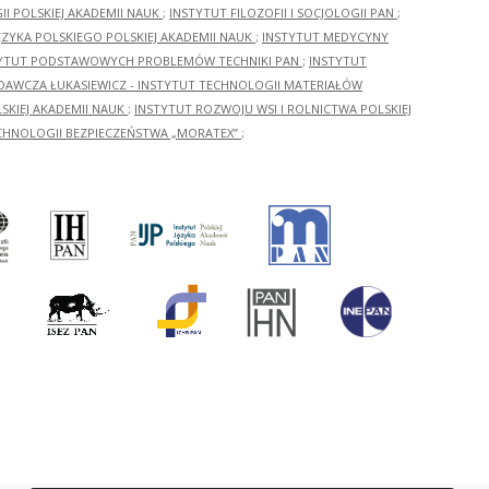
I POLSKIEJ AKADEMII NAUK
;
INSTYTUT FILOZOFII I SOCJOLOGII PAN
;
ĘZYKA POLSKIEGO POLSKIEJ AKADEMII NAUK
;
INSTYTUT MEDYCYNY
YTUT PODSTAWOWYCH PROBLEMÓW TECHNIKI PAN
;
INSTYTUT
ADAWCZA ŁUKASIEWICZ - INSTYTUT TECHNOLOGII MATERIAŁÓW
KIEJ AKADEMII NAUK
;
INSTYTUT ROZWOJU WSI I ROLNICTWA POLSKIEJ
CHNOLOGII BEZPIECZEŃSTWA „MORATEX”
;