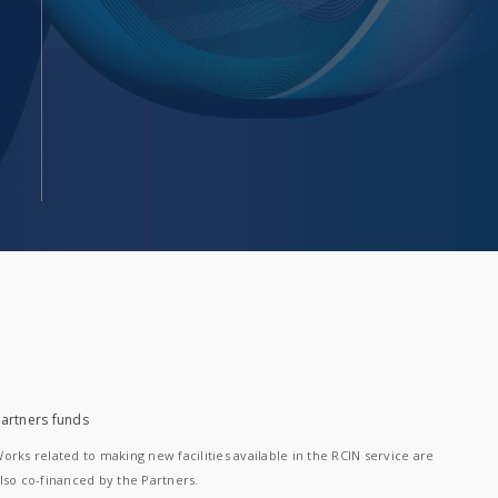
artners funds
orks related to making new facilities available in the RCIN service are
lso co-financed by the Partners.