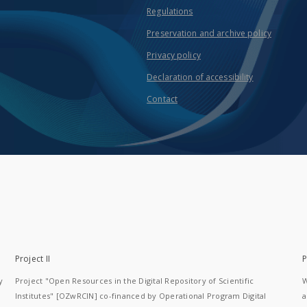
Regulations
Preservation and archive policy
Privacy policy
Declaration of accessibility
Contact
Project II
P
y
Project "Open Resources in the Digital Repository of Scientific
W
Institutes" [OZwRCIN] co-financed by Operational Program Digital
a