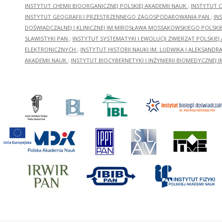
INSTYTUT CHEMII BIOORGANICZNEJ POLSKIEJ AKADEMII NAUK
;
INSTYTUT C
INSTYTUT GEOGRAFII I PRZESTRZENNEGO ZAGOSPODAROWANIA PAN
;
IN
DOŚWIADCZALNEJ I KLINICZNEJ IM.MIROSŁAWA MOSSAKOWSKIEGO POLSKI
SLAWISTYKI PAN
;
INSTYTUT SYSTEMATYKI I EWOLUCJI ZWIERZĄT POLSKIEJ
ELEKTRONICZNYCH
;
INSTYTUT HISTORII NAUKI IM. LUDWIKA I ALEKSAND
AKADEMII NAUK
;
INSTYTUT BIOCYBERNETYKI I INŻYNIERII BIOMEDYCZNEJ I