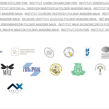
HEMII FIZYCZNEJ PAN
;
INSTYTUT CHEMII ORGANICZNEJ PAN
;
INSTYTUT DENDROLOGI
STYTUT HISTORII im. TADEUSZA MANTEUFFLA POLSKIEJ AKADEMII NAUK
;
INSTYTUT J
EJ AKADEMII NAUK
;
INSTYTUT OCHRONY PRZYRODY POLSKIEJ AKADEMII NAUK
;
INST
 AKADEMII NAUK
;
MUZEUM I INSTYTUT ZOOLOGII POLSKIEJ AKADEMII NAUK
;
SIEĆ B
RA BIRKENMAJERÓW POLSKIEJ AKADEMII NAUK
;
INSTYTUT NAUK EKONOMICZNYCH POLS
M. MACIEJA NAŁĘCZA POLSKIEJ AKADEMII NAUK
;
INSTYTUT FIZYKI PAN
;
INSTYTUT TE