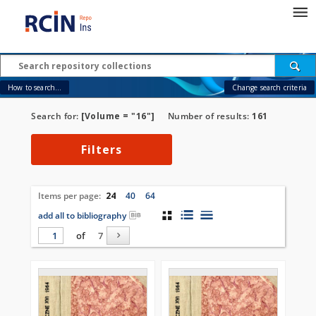
How to search...
Change search criteria
Search for:
[Volume = "16"]
Number of results:
161
Filters
Items per page:
24
40
64
add all to bibliography
of
7