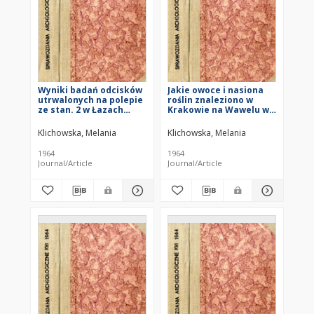
Wyniki badań odcisków
Jakie owoce i nasiona
utrwalonych na polepie
roślin znaleziono w
ze stan. 2 w Łazach
Krakowie na Wawelu w
(gmina Słupia Nowa),
czasie prac
pow. Kielce, z 1960 r.)
archeologicznych w
Klichowska, Melania
Klichowska, Melania
latach 1950 i 1954
1964
1964
Journal/Article
Journal/Article