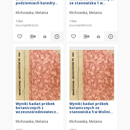
podziemiach katedry
ze stanowiska 1 w
poznańskiej
Bonikowie w 1959 r.
Klichowska, Melania
Klichowska, Melania
1964
1964
Journal/Article
Journal/Article
Wyniki badań próbek
Wyniki badań próbek
botanicznych z
botanicznych ze
wczesnośredniowiecznego
stanowiska 5 w Wolinie
stanowiska w
Pomorskim z 1958 r.
Bonikowie, pow.
Klichowska, Melania
Klichowska, Melania
Kościan, z 1958 r.
1964
1964