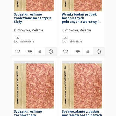
Szczątki roślinne
Wyniki badań próbek
znalezione na szczycie
botanicznych
Ślęży
pobranych z warstwy II
(ar 343) w Opolu w 1959
r.
Klichowska, Melania
Klichowska, Melania
1964
1964
Journal/Article
Journal/Article
Szczątki roślinne
Sprawozdanie z badań
zachowane w
matriałów botanicznych