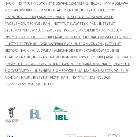
NAUK
;
INSTYTUT MEDYCYNY DOŚWIADCZALNEJ I KLINICZNEJ IM.MIROSŁAWA
MOSSAKOWSKIEGO POLSKIEJ AKADEMII NAUK
;
INSTYTUT OCHRONY
PRZYRODY POLSKIEJ AKADEMII NAUK
;
INSTYTUT PODSTAWOWYCH
PROBLEMÓW TECHNIKI PAN
;
INSTYTUT SLAWISTYKI PAN
;
INSTYTUT
SYSTEMATYKI I EWOLUCJI ZWIERZĄT POLSKIEJ AKADEMII NAUK
;
MUZEUM I
INSTYTUT ZOOLOGII POLSKIEJ AKADEMII NAUK
;
SIEĆ BADAWCZA ŁUKASIEWICZ
- INSTYTUT TECHNOLOGII MATERIAŁÓW ELEKTRONICZNYCH
;
INSTYTUT
HISTORII NAUKI IM. LUDWIKA I ALEKSANDRA BIRKENMAJERÓW POLSKIEJ
AKADEMII NAUK
;
INSTYTUT NAUK EKONOMICZNYCH POLSKIEJ AKADEMII NAUK
;
INSTYTUT ROZWOJU WSI I ROLNICTWA POLSKIEJ AKADEMII NAUK
;
INSTYTUT
BIOCYBERNETYKI I INŻYNIERII BIOMEDYCZNEJ IM. MACIEJA NAŁĘCZA POLSKIEJ
AKADEMII NAUK
;
INSTYTUT FIZYKI PAN
;
INSTYTUT TECHNOLOGII
BEZPIECZEŃSTWA „MORATEX”
;