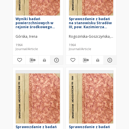
Wyniki badań
Sprawozdanie z badań
powierzchniowych w
na stanowisku Stradów
rejonie środkowego
III, pow. Kazimierza
Orzyca w 1961 r.
Wielka, za lata 1959-
1962
Górska, Irena
Rogozińska-Goszczyńska, Renata
1964
1964
Journal/Article
Journal/Article
Sprawozdanie z badań
Sprawozdanie z badań