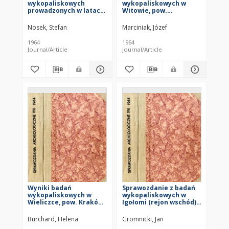
wykopaliskowych
wykopaliskowych w
prowadzonych w latach
Witowie, pow.
1958-1962 w Stradowie,
Kazimierza Wielka, w
pow. Kazimierza Wielka
1962 r.
Nosek, Stefan
Marciniak, Józef
1964
1964
Journal/Article
Journal/Article
Wyniki badań
Sprawozdanie z badań
wykopaliskowych w
wykopaliskowych w
Wieliczce, pow. Kraków,
Igołomi (rejon wschód)
w latach 1960-1962
w 1962 r.
Burchard, Helena
Gromnicki, Jan