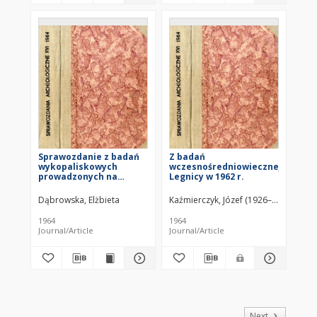
Sprawozdanie z badań
Z badań
wykopaliskowych
wczesnośredniowiecznej
prowadzonych na
Legnicy w 1962 r.
grodzisku „Zamczysko"
w Chrobrzu, pow.
Dąbrowska, Elżbieta
Kaźmierczyk, Józef (1926–1993)
Pińczów, w latach 1959-
1960
1964
1964
Journal/Article
Journal/Article
of
Next