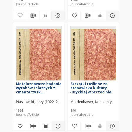
Journal/Article
Journal/Article
Metaloznawcze badania
Szczątki roślinne ze
wyrobów żelaznych z
stanowiska kultury
cmentarzysk
łużyckiej w Szczecinie
ciałopalnych w Błoniu,
pow. Sandomierz i
Piaskowski, Jerzy (1922–2013)
Moldenhawer, Konstanty
Chmielowie Piskowym,
pow. Opatów
1964
1964
Journal/Article
Journal/Article