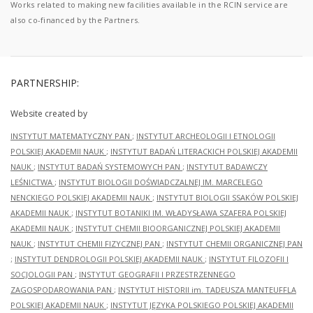
Works related to making new facilities available in the RCIN service are
also co-financed by the Partners.
PARTNERSHIP:
Website created by
INSTYTUT MATEMATYCZNY PAN
;
INSTYTUT ARCHEOLOGII I ETNOLOGII
POLSKIEJ AKADEMII NAUK
;
INSTYTUT BADAŃ LITERACKICH POLSKIEJ AKADEMII
NAUK
;
INSTYTUT BADAŃ SYSTEMOWYCH PAN
;
INSTYTUT BADAWCZY
LEŚNICTWA
;
INSTYTUT BIOLOGII DOŚWIADCZALNEJ IM. MARCELEGO
NENCKIEGO POLSKIEJ AKADEMII NAUK
;
INSTYTUT BIOLOGII SSAKÓW POLSKIEJ
AKADEMII NAUK
;
INSTYTUT BOTANIKI IM. WŁADYSŁAWA SZAFERA POLSKIEJ
AKADEMII NAUK
;
INSTYTUT CHEMII BIOORGANICZNEJ POLSKIEJ AKADEMII
NAUK
;
INSTYTUT CHEMII FIZYCZNEJ PAN
;
INSTYTUT CHEMII ORGANICZNEJ PAN
;
INSTYTUT DENDROLOGII POLSKIEJ AKADEMII NAUK
;
INSTYTUT FILOZOFII I
SOCJOLOGII PAN
;
INSTYTUT GEOGRAFII I PRZESTRZENNEGO
ZAGOSPODAROWANIA PAN
;
INSTYTUT HISTORII im. TADEUSZA MANTEUFFLA
POLSKIEJ AKADEMII NAUK
;
INSTYTUT JĘZYKA POLSKIEGO POLSKIEJ AKADEMII