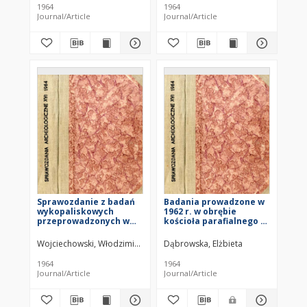
1964
1964
Journal/Article
Journal/Article
Sprawozdanie z badań
Badania prowadzone w
wykopaliskowych
1962 r. w obrębie
przeprowadzonych w
kościoła parafialnego w
Janówku, pow.
Zagości, pow. Pińczów
Dzierżoniów, w 1962 r.
Wojciechowski, Włodzimierz
Dąbrowska, Elżbieta
1964
1964
Journal/Article
Journal/Article