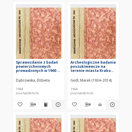
Sprawozdanie z badań
Archeologiczne badania
powierzchniowych
poszukiwawcze na
prowadzonych w 1960 r.
terenie miasta Krakowa
w dorzeczu Nidy
w 1960 r.
Dąbrowska, Elżbieta
Gedl, Marek (1934–2014)
1964
1964
Journal/Article
Journal/Article