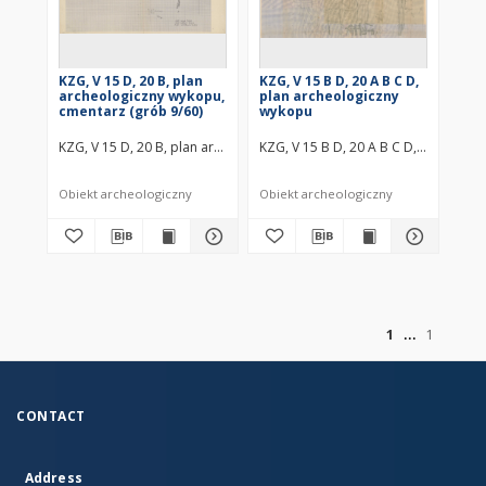
KZG, V 15 D, 20 B, plan
KZG, V 15 B D, 20 A B C D,
archeologiczny wykopu,
plan archeologiczny
cmentarz (grób 9/60)
wykopu
KZG, V 15 D, 20 B, plan archeologiczny wykopu, cmentarz (grób 9/60
KZG, V 15 B D, 20 A B C D, plan arc
Obiekt archeologiczny
Obiekt archeologiczny
of
1
1
CONTACT
Address