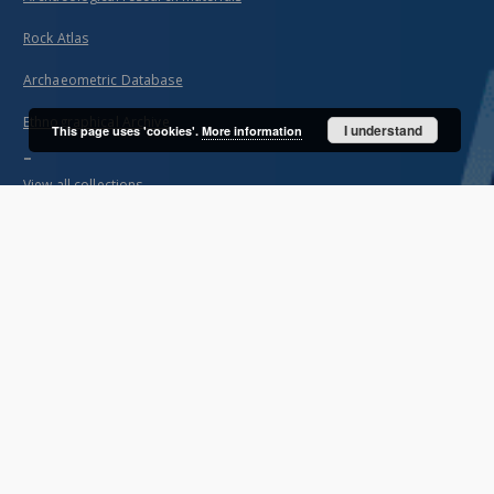
Rock Atlas
Archaeometric Database
Ethnographical Archive
I understand
This page uses 'cookies'.
More information
...
View all collections
Indexes
Title
Creator
Contributor
Publisher
Date issued/created