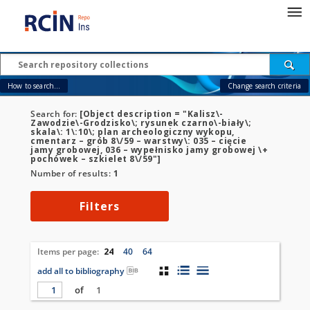
How to search...
Change search criteria
Search for:
[Object description = "Kalisz\-
Zawodzie\-Grodzisko\; rysunek czarno\-biały\;
skala\: 1\:10\; plan archeologiczny wykopu,
cmentarz – grób 8\/59 – warstwy\: 035 – cięcie
jamy grobowej, 036 – wypełnisko jamy grobowej \+
pochówek – szkielet 8\/59"]
Number of results:
1
Filters
Items per page:
24
40
64
add all to bibliography
of
1