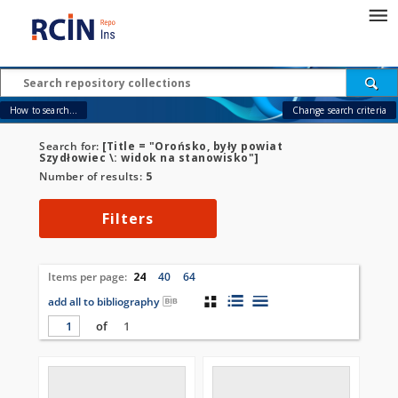
How to search...
Change search criteria
Search for:
[Title = "Orońsko, były powiat
Szydłowiec \: widok na stanowisko"]
Number of results:
5
Filters
Items per page:
24
40
64
add all to bibliography
of
1