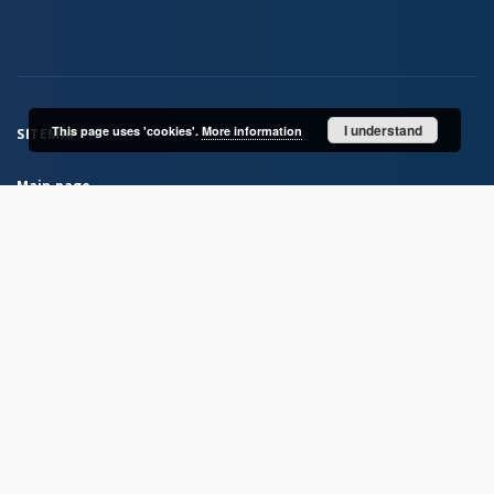
I understand
This page uses 'cookies'.
More information
SITEMAP
Main page
Collections
IAE Library Collection
From the Institute’s activities
Institute Publications
Archaeological research materials
Rock Atlas