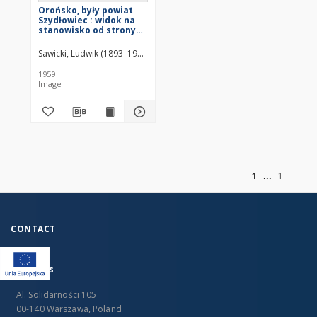
Orońsko, były powiat
Szydłowiec : widok na
stanowisko od strony
południowej
Sawicki, Ludwik (1893–1972)
1959
Image
of
1
1
CONTACT
Address
Al. Solidarności 105
00-140 Warszawa, Poland