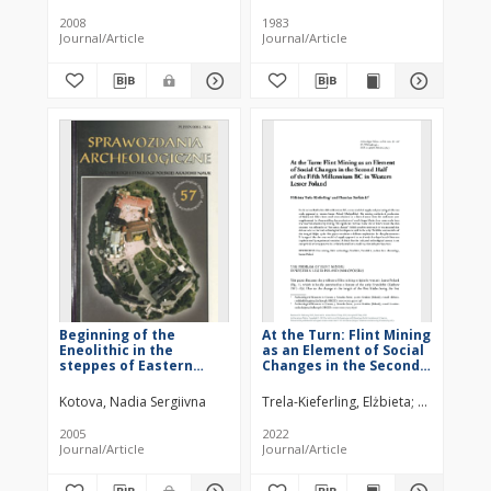
2008
1983
Journal/Article
Journal/Article
Beginning of the
At the Turn: Flint Mining
Eneolithic in the
as an Element of Social
steppes of Eastern
Changes in the Second
Europe
Half of the Fifth
Millennium BC in
Kotova, Nadia Sergiivna
Trela-Kieferling, Elżbieta
Stefański, 
Western Lesser Poland
2005
2022
Journal/Article
Journal/Article