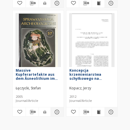
Massive
Koncepcja
Kupferartefakte aus
krzemieniarstwa
dem Äsneolithium im
schyłkowego na
Gebiet des heutigen
przykładzie eneolitu
Mittelschlesiens
Moraw
Łęczycki, Stefan
Kopacz, Jerzy
2005
2012
Journal/Article
Journal/Article