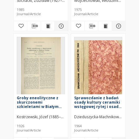
Sochacki, Zdzisław (1927–2011)
Wojciechowski, Włodzimierz (1932– )
1985
1975
Journal/Article
Journal/Article
Groby eneolityczne z
Sprawozdanie z badań
skurczonemi
osady kultury ceramiki
szkieletami w Białym
wstęgowej rytej i osady
Potoku (w pow.
eneolitycznej w
czortkowskim)
Złotnikach, pow.
Kostrzewski, Józef (1885–1969)
Dzieduszycka-Machnikowa, Anna
Proszowice, w 1962 r.
1926
1964
Journal/Article
Journal/Article