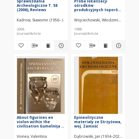
Sprawozdania
Próba lokalizacji
Archeologiczne T. 58
ośrodków
(2006), Reviews
produkcyjnych toporów
ślężańskich w świetle
badań
Kadrow, Sławomir (1956– )
Wojciechowski, Włodzimierz
petroarcheologicznych
2006
1988
Journal/Article
Journal/Article
About figurines en
Epineolityczne
violon within the
materiały ze Strzyżowa,
civilisation Gumelniţa -
woj. Zamość
Karanovo VI
Voinea, Valentina
Dąbrowski, Jan (1934–2023)