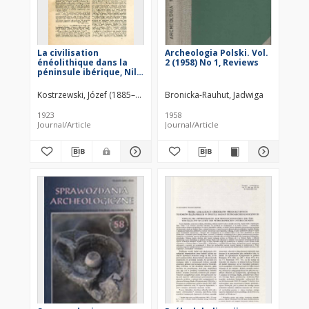
La civilisation
Archeologia Polski. Vol.
énéolithique dans la
2 (1958) No 1, Reviews
péninsule ibérique, Nils
Aberg, Uppsala, 1922 :
[recenzja]
Kostrzewski, Józef (1885–1969)
Bronicka-Rauhut, Jadwiga
1923
1958
Journal/Article
Journal/Article