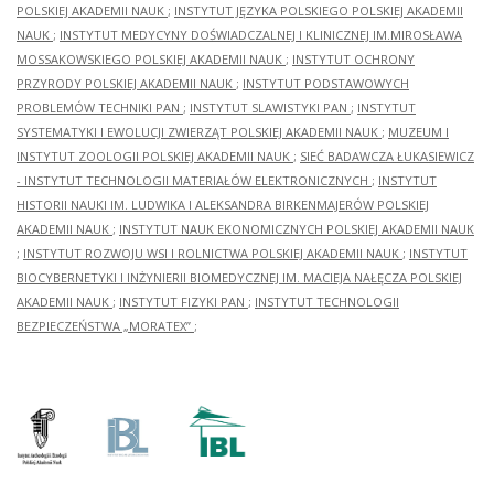
POLSKIEJ AKADEMII NAUK
;
INSTYTUT JĘZYKA POLSKIEGO POLSKIEJ AKADEMII
NAUK
;
INSTYTUT MEDYCYNY DOŚWIADCZALNEJ I KLINICZNEJ IM.MIROSŁAWA
MOSSAKOWSKIEGO POLSKIEJ AKADEMII NAUK
;
INSTYTUT OCHRONY
PRZYRODY POLSKIEJ AKADEMII NAUK
;
INSTYTUT PODSTAWOWYCH
PROBLEMÓW TECHNIKI PAN
;
INSTYTUT SLAWISTYKI PAN
;
INSTYTUT
SYSTEMATYKI I EWOLUCJI ZWIERZĄT POLSKIEJ AKADEMII NAUK
;
MUZEUM I
INSTYTUT ZOOLOGII POLSKIEJ AKADEMII NAUK
;
SIEĆ BADAWCZA ŁUKASIEWICZ
- INSTYTUT TECHNOLOGII MATERIAŁÓW ELEKTRONICZNYCH
;
INSTYTUT
HISTORII NAUKI IM. LUDWIKA I ALEKSANDRA BIRKENMAJERÓW POLSKIEJ
AKADEMII NAUK
;
INSTYTUT NAUK EKONOMICZNYCH POLSKIEJ AKADEMII NAUK
;
INSTYTUT ROZWOJU WSI I ROLNICTWA POLSKIEJ AKADEMII NAUK
;
INSTYTUT
BIOCYBERNETYKI I INŻYNIERII BIOMEDYCZNEJ IM. MACIEJA NAŁĘCZA POLSKIEJ
AKADEMII NAUK
;
INSTYTUT FIZYKI PAN
;
INSTYTUT TECHNOLOGII
BEZPIECZEŃSTWA „MORATEX”
;