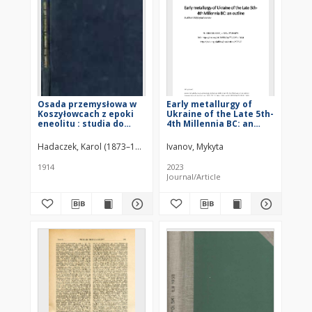
Osada przemysłowa w
Early metallurgy of
Koszyłowcach z epoki
Ukraine of the Late 5th-
eneolitu : studia do
4th Millennia BC: an
początków cywilizacji w
outline
połud.-wschod. Europie
Hadaczek, Karol (1873–1914)
Ivanov, Mykyta
1914
2023
Journal/Article