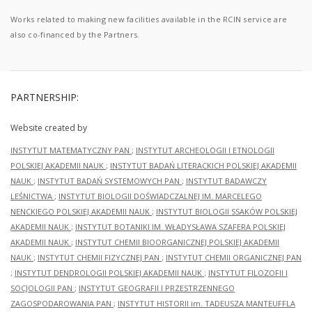
Works related to making new facilities available in the RCIN service are
also co-financed by the Partners.
PARTNERSHIP:
Website created by
INSTYTUT MATEMATYCZNY PAN
;
INSTYTUT ARCHEOLOGII I ETNOLOGII
POLSKIEJ AKADEMII NAUK
;
INSTYTUT BADAŃ LITERACKICH POLSKIEJ AKADEMII
NAUK
;
INSTYTUT BADAŃ SYSTEMOWYCH PAN
;
INSTYTUT BADAWCZY
LEŚNICTWA
;
INSTYTUT BIOLOGII DOŚWIADCZALNEJ IM. MARCELEGO
NENCKIEGO POLSKIEJ AKADEMII NAUK
;
INSTYTUT BIOLOGII SSAKÓW POLSKIEJ
AKADEMII NAUK
;
INSTYTUT BOTANIKI IM. WŁADYSŁAWA SZAFERA POLSKIEJ
AKADEMII NAUK
;
INSTYTUT CHEMII BIOORGANICZNEJ POLSKIEJ AKADEMII
NAUK
;
INSTYTUT CHEMII FIZYCZNEJ PAN
;
INSTYTUT CHEMII ORGANICZNEJ PAN
;
INSTYTUT DENDROLOGII POLSKIEJ AKADEMII NAUK
;
INSTYTUT FILOZOFII I
SOCJOLOGII PAN
;
INSTYTUT GEOGRAFII I PRZESTRZENNEGO
ZAGOSPODAROWANIA PAN
;
INSTYTUT HISTORII im. TADEUSZA MANTEUFFLA