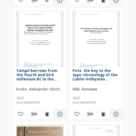
Yampil barrows from
Pots: the key to the
the fourth and IIIrd
type-chronology of the
millenium BC in the
Lublin-Volhynian
light of Polish-
culture ceramics
Ukrainian
Kośko, Aleksander
Klochko, Viktor I.
Wilk, Stanisław
Potupchyk, Mikhailo
Włodarczak,
investigations 2010-
2014
2023
2025
Journal/Article
Journal/Article