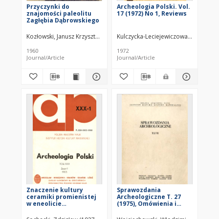
Przyczynki do
Archeologia Polski. Vol.
znajomości paleolitu
17 (1972) No 1, Reviews
Zagłębia Dąbrowskiego
Kozłowski, Janusz Krzysztof (1936– )
Kulczycka-Leciejewiczowa, Anna (.-20
1960
1972
Journal/Article
Journal/Article
Znaczenie kultury
Sprawozdania
ceramiki promienistej
Archeologiczne T. 27
w eneolicie
(1975), Omówienia i
europejskim
recenzje