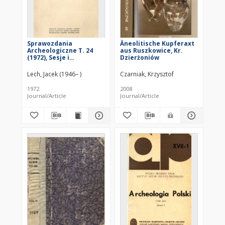
Sprawozdania
Äneolitische Kupferaxt
Archeologiczne T. 24
aus Ruszkowice, Kr.
(1972), Sesje i
Dzierżoniów
konferencje
Lech, Jacek (1946– )
Czarniak, Krzysztof
1972
2008
Journal/Article
Journal/Article