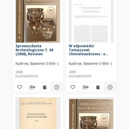
Sprawozdania
W odpowiedzi
Archeologiczne T. 60
Tomaszowi
(2008), Reviews
Chmielewskiemu : o
fazie rzeszowskiej raz
jeszcze = In response to
Kadrow, Sławomir (1956– )
Kadrow, Sławomir (1956– )
Tomasz Chmielewski :
once again about the
2008
2009
Rzeszów phase
Journal/Article
Journal/Article