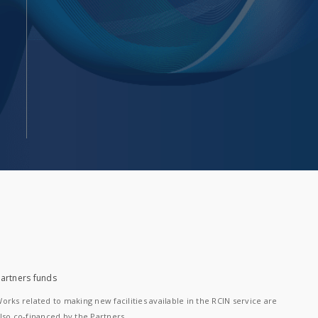
artners funds
orks related to making new facilities available in the RCIN service are
lso co-financed by the Partners.