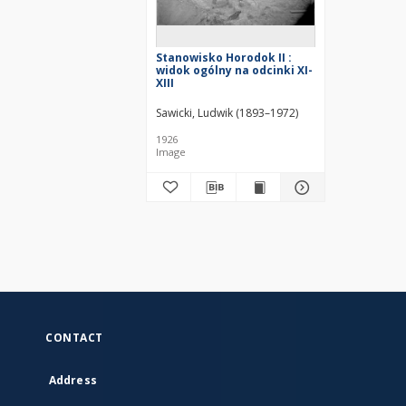
Stanowisko Horodok II :
widok ogólny na odcinki XI-
XIII
Sawicki, Ludwik (1893–1972)
1926
Image
CONTACT
Address