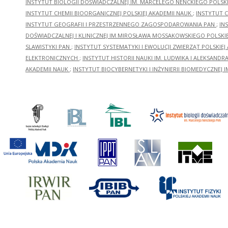
INSTYTUT BIOLOGII DOŚWIADCZALNEJ IM. MARCELEGO NENCKIEGO POLSKI
INSTYTUT CHEMII BIOORGANICZNEJ POLSKIEJ AKADEMII NAUK
;
INSTYTUT C
INSTYTUT GEOGRAFII I PRZESTRZENNEGO ZAGOSPODAROWANIA PAN
;
IN
DOŚWIADCZALNEJ I KLINICZNEJ IM.MIROSŁAWA MOSSAKOWSKIEGO POLSKI
SLAWISTYKI PAN
;
INSTYTUT SYSTEMATYKI I EWOLUCJI ZWIERZĄT POLSKIEJ
ELEKTRONICZNYCH
;
INSTYTUT HISTORII NAUKI IM. LUDWIKA I ALEKSAND
AKADEMII NAUK
;
INSTYTUT BIOCYBERNETYKI I INŻYNIERII BIOMEDYCZNEJ I