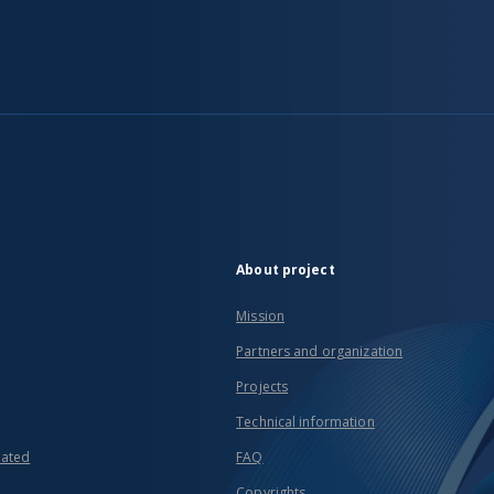
About project
Mission
Partners and organization
Projects
Technical information
eated
FAQ
Copyrights