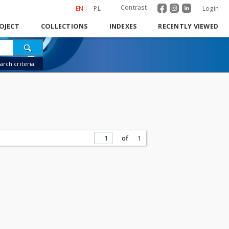
Contrast
EN
PL
Login
OJECT
COLLECTIONS
INDEXES
RECENTLY VIEWED
rch criteria
of
1