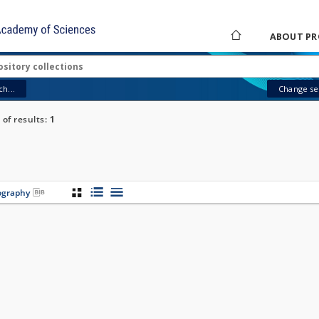
ABOUT PR
h...
Change sea
of results:
1
iography