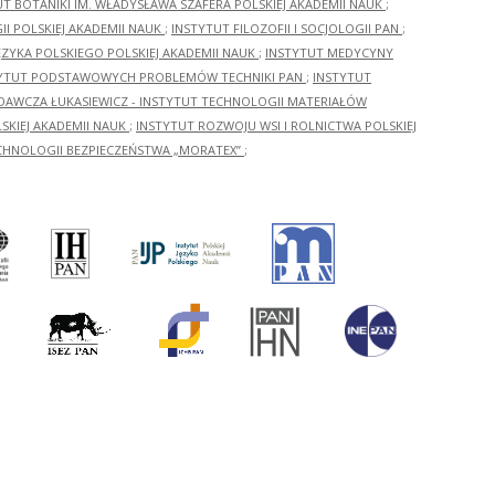
UT BOTANIKI IM. WŁADYSŁAWA SZAFERA POLSKIEJ AKADEMII NAUK
;
I POLSKIEJ AKADEMII NAUK
;
INSTYTUT FILOZOFII I SOCJOLOGII PAN
;
ĘZYKA POLSKIEGO POLSKIEJ AKADEMII NAUK
;
INSTYTUT MEDYCYNY
YTUT PODSTAWOWYCH PROBLEMÓW TECHNIKI PAN
;
INSTYTUT
ADAWCZA ŁUKASIEWICZ - INSTYTUT TECHNOLOGII MATERIAŁÓW
KIEJ AKADEMII NAUK
;
INSTYTUT ROZWOJU WSI I ROLNICTWA POLSKIEJ
CHNOLOGII BEZPIECZEŃSTWA „MORATEX”
;