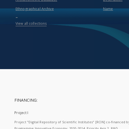
Ethnographical Archive
Name
...
View all collections
FINANCING:
Project I
Project "Digital Repository of Scientific Institutes" [RCIN] co-financed b
Programme Innovative Economy, 2010-2014, Priority Axis 2. R&D