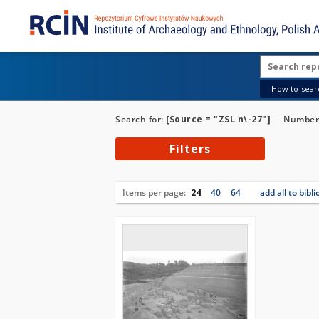
How to searc
Search for:
[Source = "ZSL n\-27"]
Number 
Filters
Items per page:
24
40
64
add all to bibl