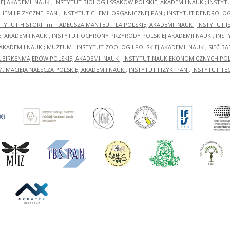
EJ AKADEMII NAUK
;
INSTYTUT BIOLOGII SSAKÓW POLSKIEJ AKADEMII NAUK
;
INSTYT
HEMII FIZYCZNEJ PAN
;
INSTYTUT CHEMII ORGANICZNEJ PAN
;
INSTYTUT DENDROLOGI
STYTUT HISTORII im. TADEUSZA MANTEUFFLA POLSKIEJ AKADEMII NAUK
;
INSTYTUT J
EJ AKADEMII NAUK
;
INSTYTUT OCHRONY PRZYRODY POLSKIEJ AKADEMII NAUK
;
INST
 AKADEMII NAUK
;
MUZEUM I INSTYTUT ZOOLOGII POLSKIEJ AKADEMII NAUK
;
SIEĆ B
RA BIRKENMAJERÓW POLSKIEJ AKADEMII NAUK
;
INSTYTUT NAUK EKONOMICZNYCH POLS
M. MACIEJA NAŁĘCZA POLSKIEJ AKADEMII NAUK
;
INSTYTUT FIZYKI PAN
;
INSTYTUT TE