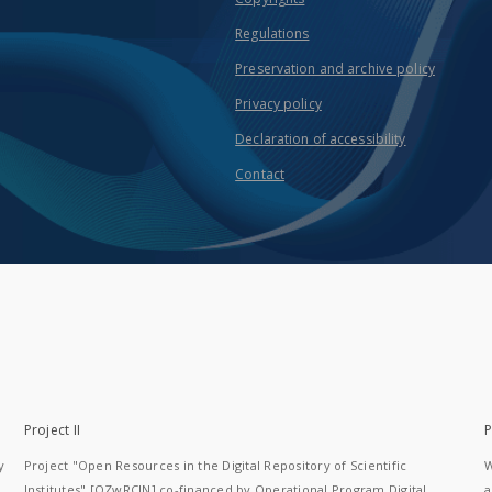
Regulations
Preservation and archive policy
Privacy policy
Declaration of accessibility
Contact
Project II
P
y
Project "Open Resources in the Digital Repository of Scientific
W
Institutes" [OZwRCIN] co-financed by Operational Program Digital
a