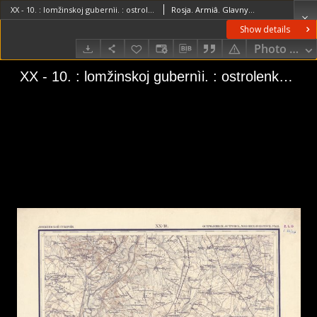
XX - 10. : lomžinskoj gubernìi. : ostrolenksk., ostrovsk., makovsk. i pultusk. uězd.
Rosja. Armiâ. Glavnyj štab. Voenno-topografičeskij otdelRosja. Armiâ. Glavnyj štab. Litografìâ kartografičeskago zavedenìâ
Show details
Photo galle