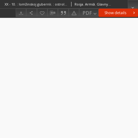
XX - 10. : lomžinskoj gubernìi. : ostrolenksk., ostrovsk., makovsk. i pultusk. uězd.
Rosja. Armiâ. Glavnyj štab. Voenno-topografičeskij otdelRosja. Armiâ. Glavnyj štab. Litografìâ kartografičeskago zavedenìâ
PDF
Show details