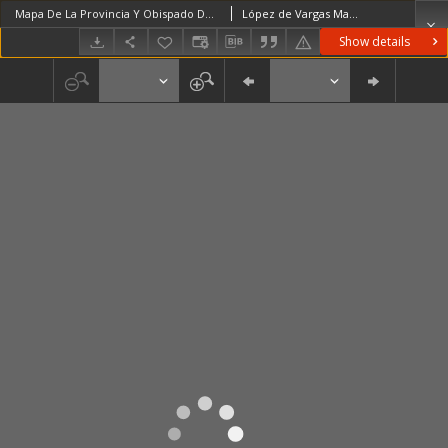
Mapa De La Provincia Y Obispado De Cuenca [...] Construido sobre el Mapa de este Obispado, que corre en nombre del Licdo. Bartolome Ferrer; y el Manuscrito del Señorio de D. Gregorio Lopez [...]
López de Vargas Machuca, Tomás (1731–1802)
Show details