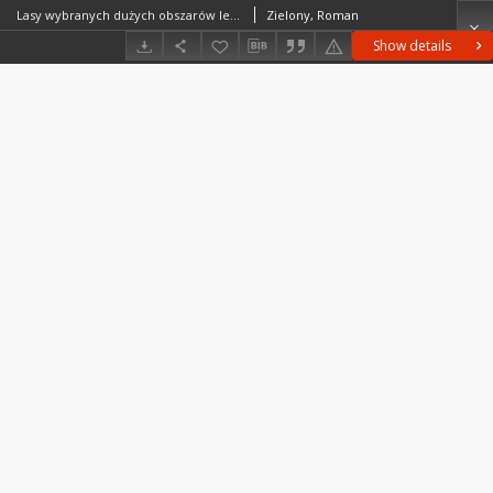
Lasy wybranych dużych obszarów leśnych = The forests in selected examples of Poland’s Large Forest Areas
Zielony, Roman
Show details