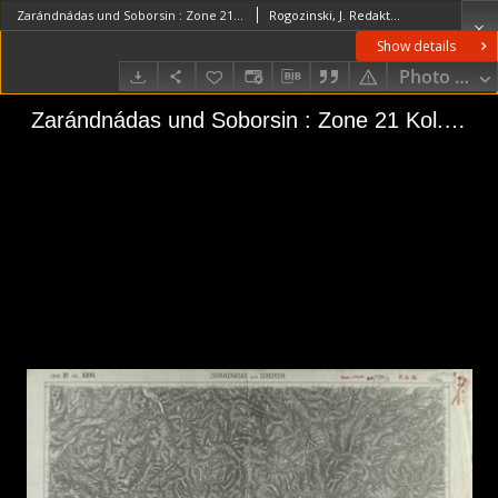
Zarándnádas und Soborsin : Zone 21 Kol. XXVI. : 5568
Rogozinski, J. RedaktorJonak von Freyenwald, Richard (1852–1918)Kaiserlich-Königliches Militär-Geographisches Institut (Wiedeń). Instytucja sprawcza Wydawca
Show details
Photo galle