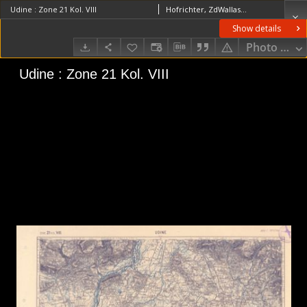
Udine : Zone 21 Kol. VIII
Hofrichter, ZdWallaschek, J. (18..-19..). RedaktorKaiserlich-Königliches Militär-Geographisches Institut (Wiedeń). Wydawca
Show details
Photo galle