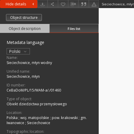
Hide details
Sieciechowice, mły
Object structure
Object description
Files list
Metadata language
Polski
Name:
Sieciechowice, młyn wodny
Unified name:
Sieciechowice, młyn
ID number:
CeBaDoM/PL/15/WAM-a/./01460
Type of object:
Obiekt dziedzictwa przemysłowego
Location:
Polska
;
woj. małopolskie
;
pow. krakowski
;
gm.
Iwanowice
;
Sieciechowice
Topographic location: