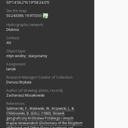
50°14'36.2"N 19°58'24.0"E
See the map:
50.243389, 19.973333
Hydrographic network:
Dłubnia
Century:
XIX
Object type:
młyn wodny
;
stacjonarny
Assignment:
tartak
Research Manager/ Creator of Collection:
Dariusz Brykała
Author (of drawing, photo, record):
Zachariasz Mosakowski
References:
Sulimierski, F., Walewski, W., Krzywicki, J., &
Chlebowski, B. (Eds.). (1880). Słownik
geograficzny Królestwa Polskiego i innych
krajów słowiańskich (Dictionary of the Kingdom
of Poland and Other Slavic Countries), vol. .