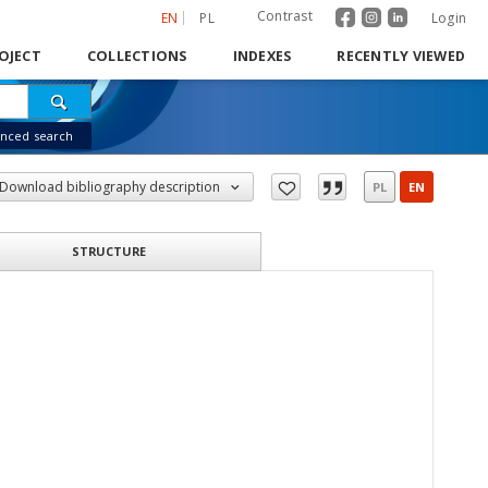
Contrast
EN
PL
Login
OJECT
COLLECTIONS
INDEXES
RECENTLY VIEWED
nced search
Download bibliography description
PL
EN
STRUCTURE