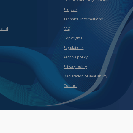
Partners and organization
Projects
Technical informations
eated
FAQ
Copyrights
Regulations
Archive policy
Privacy policy
Declaration of availability
Contact