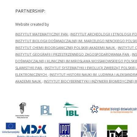
PARTNERSHIP:
Website created by
INSTYTUT MATEMATYCZNY PAN
;
INSTYTUT ARCHEOLOGII I ETNOLOGII PO
INSTYTUT BIOLOGII DOŚWIADCZALNEJ IM. MARCELEGO NENCKIEGO POLSKI
INSTYTUT CHEMII BIOORGANICZNEJ POLSKIEJ AKADEMII NAUK
;
INSTYTUT C
INSTYTUT GEOGRAFII I PRZESTRZENNEGO ZAGOSPODAROWANIA PAN
;
IN
DOŚWIADCZALNEJ I KLINICZNEJ IM.MIROSŁAWA MOSSAKOWSKIEGO POLSKI
SLAWISTYKI PAN
;
INSTYTUT SYSTEMATYKI I EWOLUCJI ZWIERZĄT POLSKIEJ
ELEKTRONICZNYCH
;
INSTYTUT HISTORII NAUKI IM. LUDWIKA I ALEKSAND
AKADEMII NAUK
;
INSTYTUT BIOCYBERNETYKI I INŻYNIERII BIOMEDYCZNEJ I