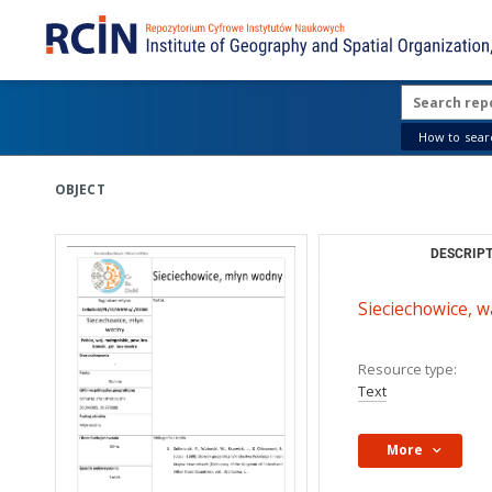
How to searc
OBJECT
DESCRIPT
Sieciechowice, w
Resource type:
Text
More