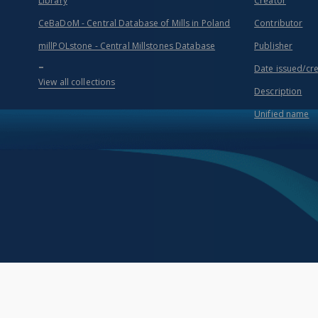
Library
Creator
CeBaDoM - Central Database of Mills in Poland
Contributor
millPOLstone - Central Millstones Database
Publisher
...
Date issued/cr
View all collections
Description
Unified name