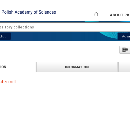
ABOUT PR
h...
Adva
INFORMATION
ION
atermill