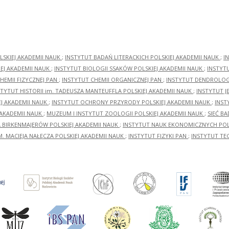
LSKIEJ AKADEMII NAUK
;
INSTYTUT BADAŃ LITERACKICH POLSKIEJ AKADEMII NAUK
;
I
EJ AKADEMII NAUK
;
INSTYTUT BIOLOGII SSAKÓW POLSKIEJ AKADEMII NAUK
;
INSTYT
HEMII FIZYCZNEJ PAN
;
INSTYTUT CHEMII ORGANICZNEJ PAN
;
INSTYTUT DENDROLOGI
STYTUT HISTORII im. TADEUSZA MANTEUFFLA POLSKIEJ AKADEMII NAUK
;
INSTYTUT J
EJ AKADEMII NAUK
;
INSTYTUT OCHRONY PRZYRODY POLSKIEJ AKADEMII NAUK
;
INST
 AKADEMII NAUK
;
MUZEUM I INSTYTUT ZOOLOGII POLSKIEJ AKADEMII NAUK
;
SIEĆ B
RA BIRKENMAJERÓW POLSKIEJ AKADEMII NAUK
;
INSTYTUT NAUK EKONOMICZNYCH POLS
M. MACIEJA NAŁĘCZA POLSKIEJ AKADEMII NAUK
;
INSTYTUT FIZYKI PAN
;
INSTYTUT TE