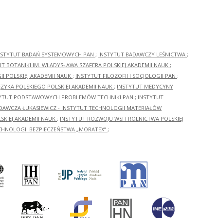
NSTYTUT BADAŃ SYSTEMOWYCH PAN
;
INSTYTUT BADAWCZY LEŚNICTWA
;
UT BOTANIKI IM. WŁADYSŁAWA SZAFERA POLSKIEJ AKADEMII NAUK
;
I POLSKIEJ AKADEMII NAUK
;
INSTYTUT FILOZOFII I SOCJOLOGII PAN
;
ĘZYKA POLSKIEGO POLSKIEJ AKADEMII NAUK
;
INSTYTUT MEDYCYNY
YTUT PODSTAWOWYCH PROBLEMÓW TECHNIKI PAN
;
INSTYTUT
ADAWCZA ŁUKASIEWICZ - INSTYTUT TECHNOLOGII MATERIAŁÓW
KIEJ AKADEMII NAUK
;
INSTYTUT ROZWOJU WSI I ROLNICTWA POLSKIEJ
CHNOLOGII BEZPIECZEŃSTWA „MORATEX”
;