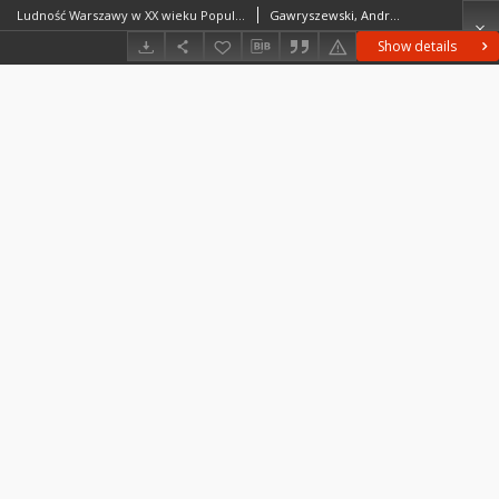
Ludność Warszawy w XX wieku Population of Warsaw in the 20th century Monografie / Polska Akademia Nauk. Instytut Geografii i Przestrzennego Zagospodarowania.
Gawryszewski, Andrzej (1939– )
Show details