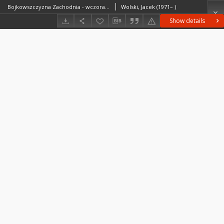
Bojkowszczyzna Zachodnia - wczoraj, dziś i jutro. T. 2 = Western Boyko Region - yesterday, today and tomorrow = Zahìdna Bojkìvŝina - včora, s'ogodnì ì zavtra
Wolski, Jacek (1971– )
Show details