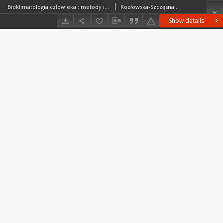
Bioklimatologia człowieka : metody i ich zastosowanie w badaniach bioklimatu Polski = Human bioclimatology
Kozłowska-Szczęsna, Teresa (1931– )Błażejczyk, KrzysztofKrawczyk, Barbara (1935– )
Show details