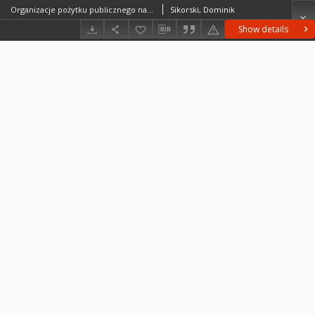
Organizacje pożytku publicznego na obszarach wiejskichw Polsce = Public benefit organizations in the rural areas of Poland
Sikorski, Dominik
Show details