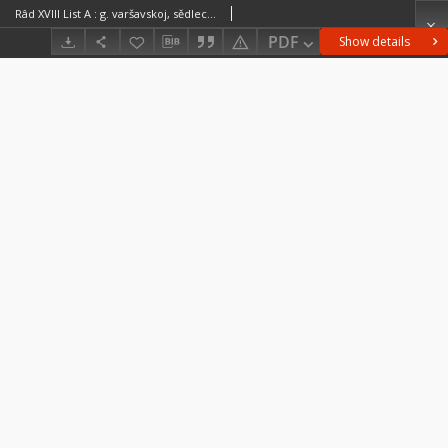
Râd XVIII List A : g. varšavskoj, sědleckoj i radomskoj
PDF
Show details