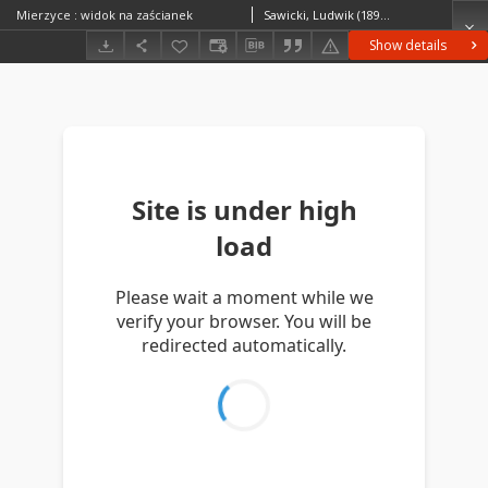
Mierzyce : widok na zaścianek
Sawicki, Ludwik (1893–1972)
Show details