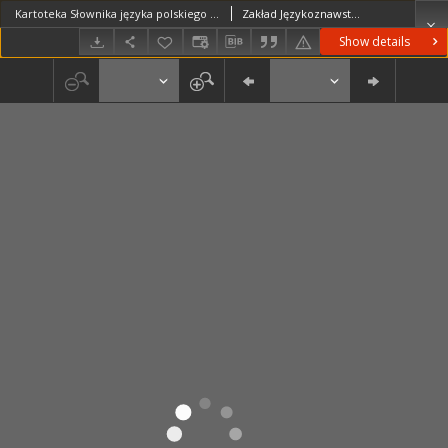
Kartoteka Słownika języka polskiego XVII i 1. połowy XVIII wieku; Jagoda - Jak1
Zakład Językoznawstwa PAN w Warszawie
Show details