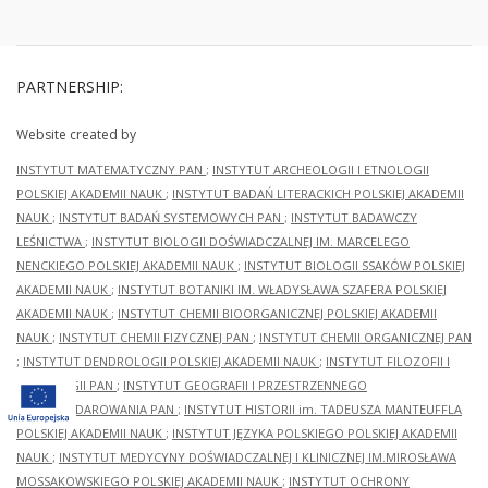
PARTNERSHIP:
Website created by
INSTYTUT MATEMATYCZNY PAN
;
INSTYTUT ARCHEOLOGII I ETNOLOGII
POLSKIEJ AKADEMII NAUK
;
INSTYTUT BADAŃ LITERACKICH POLSKIEJ AKADEMII
NAUK
;
INSTYTUT BADAŃ SYSTEMOWYCH PAN
;
INSTYTUT BADAWCZY
LEŚNICTWA
;
INSTYTUT BIOLOGII DOŚWIADCZALNEJ IM. MARCELEGO
NENCKIEGO POLSKIEJ AKADEMII NAUK
;
INSTYTUT BIOLOGII SSAKÓW POLSKIEJ
AKADEMII NAUK
;
INSTYTUT BOTANIKI IM. WŁADYSŁAWA SZAFERA POLSKIEJ
AKADEMII NAUK
;
INSTYTUT CHEMII BIOORGANICZNEJ POLSKIEJ AKADEMII
NAUK
;
INSTYTUT CHEMII FIZYCZNEJ PAN
;
INSTYTUT CHEMII ORGANICZNEJ PAN
;
INSTYTUT DENDROLOGII POLSKIEJ AKADEMII NAUK
;
INSTYTUT FILOZOFII I
SOCJOLOGII PAN
;
INSTYTUT GEOGRAFII I PRZESTRZENNEGO
ZAGOSPODAROWANIA PAN
;
INSTYTUT HISTORII im. TADEUSZA MANTEUFFLA
POLSKIEJ AKADEMII NAUK
;
INSTYTUT JĘZYKA POLSKIEGO POLSKIEJ AKADEMII
NAUK
;
INSTYTUT MEDYCYNY DOŚWIADCZALNEJ I KLINICZNEJ IM.MIROSŁAWA
MOSSAKOWSKIEGO POLSKIEJ AKADEMII NAUK
;
INSTYTUT OCHRONY