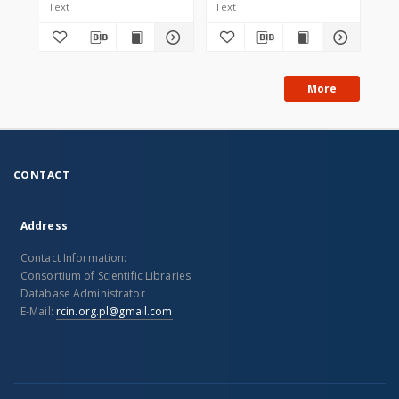
Text
Text
Tex
More
CONTACT
Address
Contact Information:
Consortium of Scientific Libraries
Database Administrator
E-Mail:
rcin.org.pl@gmail.com