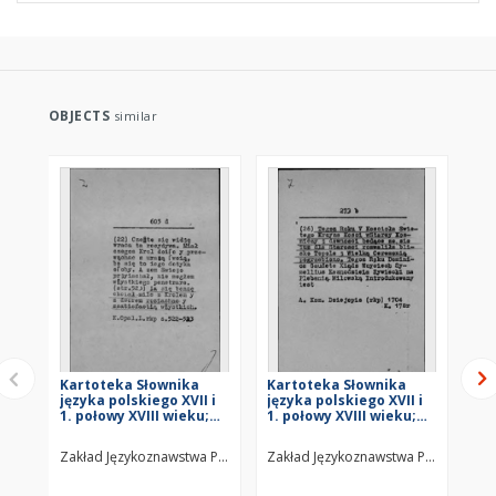
OBJECTS
similar
Kartoteka Słownika
Kartoteka Słownika
Ka
języka polskiego XVII i
języka polskiego XVII i
jęz
1. połowy XVIII wieku;
1. połowy XVIII wieku;
1. 
Z6
Z5
Z4
Zakład Językoznawstwa PAN w Warszawie
Zakład Językoznawstwa PAN w Wars
Za