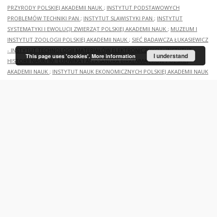
PRZYRODY POLSKIEJ AKADEMII NAUK
;
INSTYTUT PODSTAWOWYCH
PROBLEMÓW TECHNIKI PAN
;
INSTYTUT SLAWISTYKI PAN
;
INSTYTUT
SYSTEMATYKI I EWOLUCJI ZWIERZĄT POLSKIEJ AKADEMII NAUK
;
MUZEUM I
INSTYTUT ZOOLOGII POLSKIEJ AKADEMII NAUK
;
SIEĆ BADAWCZA ŁUKASIEWICZ
- INSTYTUT TECHNOLOGII MATERIAŁÓW ELEKTRONICZNYCH
;
INSTYTUT
I understand
This page uses 'cookies'.
More information
HISTORII NAUKI IM. LUDWIKA I ALEKSANDRA BIRKENMAJERÓW POLSKIEJ
AKADEMII NAUK
;
INSTYTUT NAUK EKONOMICZNYCH POLSKIEJ AKADEMII NAUK
;
INSTYTUT ROZWOJU WSI I ROLNICTWA POLSKIEJ AKADEMII NAUK
;
INSTYTUT
BIOCYBERNETYKI I INŻYNIERII BIOMEDYCZNEJ IM. MACIEJA NAŁĘCZA POLSKIEJ
AKADEMII NAUK
;
INSTYTUT FIZYKI PAN
;
INSTYTUT TECHNOLOGII
BEZPIECZEŃSTWA „MORATEX”
;