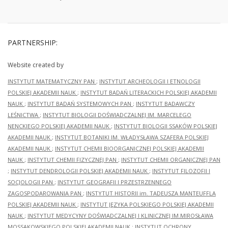
PARTNERSHIP:
Website created by
INSTYTUT MATEMATYCZNY PAN
;
INSTYTUT ARCHEOLOGII I ETNOLOGII
POLSKIEJ AKADEMII NAUK
;
INSTYTUT BADAŃ LITERACKICH POLSKIEJ AKADEMII
NAUK
;
INSTYTUT BADAŃ SYSTEMOWYCH PAN
;
INSTYTUT BADAWCZY
LEŚNICTWA
;
INSTYTUT BIOLOGII DOŚWIADCZALNEJ IM. MARCELEGO
NENCKIEGO POLSKIEJ AKADEMII NAUK
;
INSTYTUT BIOLOGII SSAKÓW POLSKIEJ
AKADEMII NAUK
;
INSTYTUT BOTANIKI IM. WŁADYSŁAWA SZAFERA POLSKIEJ
AKADEMII NAUK
;
INSTYTUT CHEMII BIOORGANICZNEJ POLSKIEJ AKADEMII
NAUK
;
INSTYTUT CHEMII FIZYCZNEJ PAN
;
INSTYTUT CHEMII ORGANICZNEJ PAN
;
INSTYTUT DENDROLOGII POLSKIEJ AKADEMII NAUK
;
INSTYTUT FILOZOFII I
SOCJOLOGII PAN
;
INSTYTUT GEOGRAFII I PRZESTRZENNEGO
ZAGOSPODAROWANIA PAN
;
INSTYTUT HISTORII im. TADEUSZA MANTEUFFLA
POLSKIEJ AKADEMII NAUK
;
INSTYTUT JĘZYKA POLSKIEGO POLSKIEJ AKADEMII
NAUK
;
INSTYTUT MEDYCYNY DOŚWIADCZALNEJ I KLINICZNEJ IM.MIROSŁAWA
MOSSAKOWSKIEGO POLSKIEJ AKADEMII NAUK
;
INSTYTUT OCHRONY