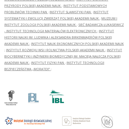
PRZYRODY POLSKIEJ AKADEMII NAUK
;
INSTYTUT PODSTAWOWYCH
PROBLEMÓW TECHNIKI PAN
;
INSTYTUT SLAWISTYKI PAN
;
INSTYTUT
SYSTEMATYKI I EWOLUCJI ZWIERZĄT POLSKIEJ AKADEMII NAUK
;
MUZEUM I
INSTYTUT ZOOLOGII POLSKIEJ AKADEMII NAUK
;
SIEĆ BADAWCZA ŁUKASIEWICZ
- INSTYTUT TECHNOLOGII MATERIAŁÓW ELEKTRONICZNYCH
;
INSTYTUT
HISTORII NAUKI IM. LUDWIKA I ALEKSANDRA BIRKENMAJERÓW POLSKIEJ
AKADEMII NAUK
;
INSTYTUT NAUK EKONOMICZNYCH POLSKIEJ AKADEMII NAUK
;
INSTYTUT ROZWOJU WSI I ROLNICTWA POLSKIEJ AKADEMII NAUK
;
INSTYTUT
BIOCYBERNETYKI I INŻYNIERII BIOMEDYCZNEJ IM. MACIEJA NAŁĘCZA POLSKIEJ
AKADEMII NAUK
;
INSTYTUT FIZYKI PAN
;
INSTYTUT TECHNOLOGII
BEZPIECZEŃSTWA „MORATEX”
;