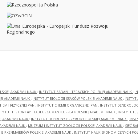
LSKIEJ AKADEMII NAUK
;
INSTYTUT BADAŃ LITERACKICH POLSKIEJ AKADEMII NAUK
;
I
EJ AKADEMII NAUK
;
INSTYTUT BIOLOGII SSAKÓW POLSKIEJ AKADEMII NAUK
;
INSTYT
HEMII FIZYCZNEJ PAN
;
INSTYTUT CHEMII ORGANICZNEJ PAN
;
INSTYTUT DENDROLOGI
STYTUT HISTORII im. TADEUSZA MANTEUFFLA POLSKIEJ AKADEMII NAUK
;
INSTYTUT J
EJ AKADEMII NAUK
;
INSTYTUT OCHRONY PRZYRODY POLSKIEJ AKADEMII NAUK
;
INST
 AKADEMII NAUK
;
MUZEUM I INSTYTUT ZOOLOGII POLSKIEJ AKADEMII NAUK
;
SIEĆ B
RA BIRKENMAJERÓW POLSKIEJ AKADEMII NAUK
;
INSTYTUT NAUK EKONOMICZNYCH POLS