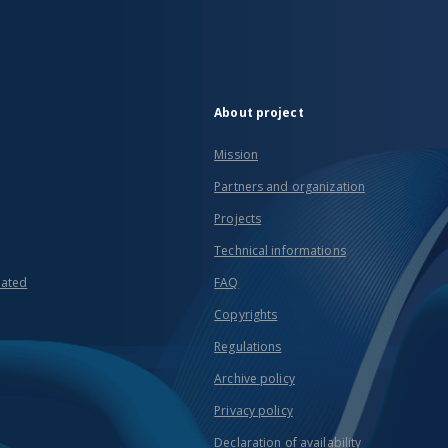
About project
Mission
Partners and organization
Projects
Technical informations
eated
FAQ
Copyrights
Regulations
Archive policy
Privacy policy
Declaration of availability