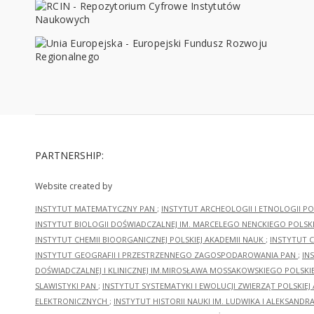
PARTNERSHIP:
Website created by
INSTYTUT MATEMATYCZNY PAN
;
INSTYTUT ARCHEOLOGII I ETNOLOGII PO
INSTYTUT BIOLOGII DOŚWIADCZALNEJ IM. MARCELEGO NENCKIEGO POLSKI
INSTYTUT CHEMII BIOORGANICZNEJ POLSKIEJ AKADEMII NAUK
;
INSTYTUT C
INSTYTUT GEOGRAFII I PRZESTRZENNEGO ZAGOSPODAROWANIA PAN
;
IN
DOŚWIADCZALNEJ I KLINICZNEJ IM.MIROSŁAWA MOSSAKOWSKIEGO POLSKI
SLAWISTYKI PAN
;
INSTYTUT SYSTEMATYKI I EWOLUCJI ZWIERZĄT POLSKIEJ
ELEKTRONICZNYCH
;
INSTYTUT HISTORII NAUKI IM. LUDWIKA I ALEKSAND