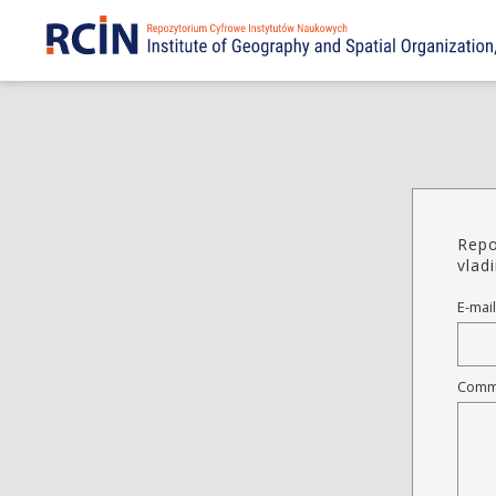
Repor
vlad
E-mail
Comm