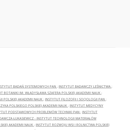
NSTYTUT BADAŃ SYSTEMOWYCH PAN
;
INSTYTUT BADAWCZY LEŚNICTWA
;
UT BOTANIKI IM. WŁADYSŁAWA SZAFERA POLSKIEJ AKADEMII NAUK
;
I POLSKIEJ AKADEMII NAUK
;
INSTYTUT FILOZOFII I SOCJOLOGII PAN
;
ĘZYKA POLSKIEGO POLSKIEJ AKADEMII NAUK
;
INSTYTUT MEDYCYNY
YTUT PODSTAWOWYCH PROBLEMÓW TECHNIKI PAN
;
INSTYTUT
ADAWCZA ŁUKASIEWICZ - INSTYTUT TECHNOLOGII MATERIAŁÓW
KIEJ AKADEMII NAUK
;
INSTYTUT ROZWOJU WSI I ROLNICTWA POLSKIEJ