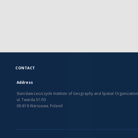
CONTACT
Address
Stanislaw Leszczycki Institute of Geography and Spatial Organizatio
ul. Twarda 51/55
00-818 Warszawa, Poland