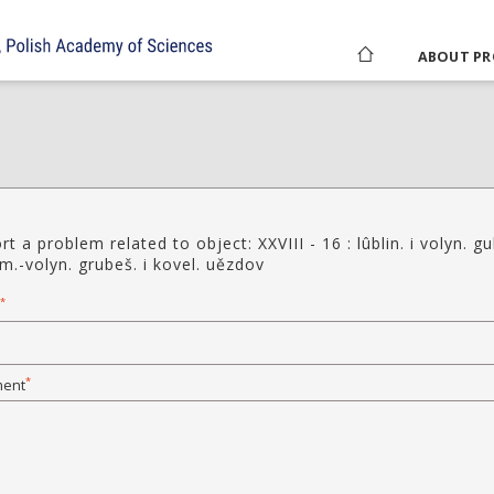
ABOUT PR
t a problem related to object: XXVIII - 16 : lûblin. i volyn. gu
im.-volyn. grubeš. i kovel. uězdov
*
*
ent