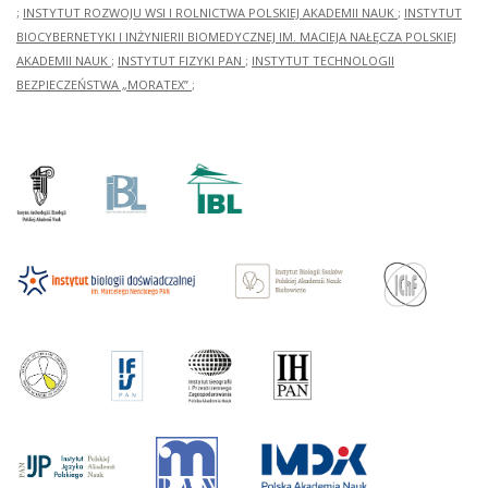
;
INSTYTUT ROZWOJU WSI I ROLNICTWA POLSKIEJ AKADEMII NAUK
;
INSTYTUT
BIOCYBERNETYKI I INŻYNIERII BIOMEDYCZNEJ IM. MACIEJA NAŁĘCZA POLSKIEJ
AKADEMII NAUK
;
INSTYTUT FIZYKI PAN
;
INSTYTUT TECHNOLOGII
BEZPIECZEŃSTWA „MORATEX”
;