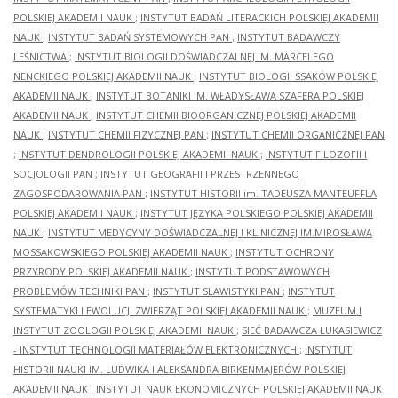
POLSKIEJ AKADEMII NAUK
;
INSTYTUT BADAŃ LITERACKICH POLSKIEJ AKADEMII
NAUK
;
INSTYTUT BADAŃ SYSTEMOWYCH PAN
;
INSTYTUT BADAWCZY
LEŚNICTWA
;
INSTYTUT BIOLOGII DOŚWIADCZALNEJ IM. MARCELEGO
NENCKIEGO POLSKIEJ AKADEMII NAUK
;
INSTYTUT BIOLOGII SSAKÓW POLSKIEJ
AKADEMII NAUK
;
INSTYTUT BOTANIKI IM. WŁADYSŁAWA SZAFERA POLSKIEJ
AKADEMII NAUK
;
INSTYTUT CHEMII BIOORGANICZNEJ POLSKIEJ AKADEMII
NAUK
;
INSTYTUT CHEMII FIZYCZNEJ PAN
;
INSTYTUT CHEMII ORGANICZNEJ PAN
;
INSTYTUT DENDROLOGII POLSKIEJ AKADEMII NAUK
;
INSTYTUT FILOZOFII I
SOCJOLOGII PAN
;
INSTYTUT GEOGRAFII I PRZESTRZENNEGO
ZAGOSPODAROWANIA PAN
;
INSTYTUT HISTORII im. TADEUSZA MANTEUFFLA
POLSKIEJ AKADEMII NAUK
;
INSTYTUT JĘZYKA POLSKIEGO POLSKIEJ AKADEMII
NAUK
;
INSTYTUT MEDYCYNY DOŚWIADCZALNEJ I KLINICZNEJ IM.MIROSŁAWA
MOSSAKOWSKIEGO POLSKIEJ AKADEMII NAUK
;
INSTYTUT OCHRONY
PRZYRODY POLSKIEJ AKADEMII NAUK
;
INSTYTUT PODSTAWOWYCH
PROBLEMÓW TECHNIKI PAN
;
INSTYTUT SLAWISTYKI PAN
;
INSTYTUT
SYSTEMATYKI I EWOLUCJI ZWIERZĄT POLSKIEJ AKADEMII NAUK
;
MUZEUM I
INSTYTUT ZOOLOGII POLSKIEJ AKADEMII NAUK
;
SIEĆ BADAWCZA ŁUKASIEWICZ
- INSTYTUT TECHNOLOGII MATERIAŁÓW ELEKTRONICZNYCH
;
INSTYTUT
HISTORII NAUKI IM. LUDWIKA I ALEKSANDRA BIRKENMAJERÓW POLSKIEJ
AKADEMII NAUK
;
INSTYTUT NAUK EKONOMICZNYCH POLSKIEJ AKADEMII NAUK