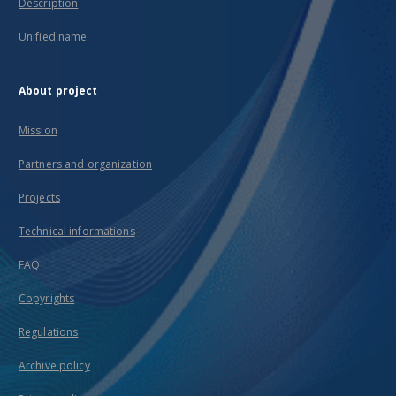
Description
Unified name
About project
Mission
Partners and organization
Projects
Technical informations
FAQ
Copyrights
Regulations
Archive policy