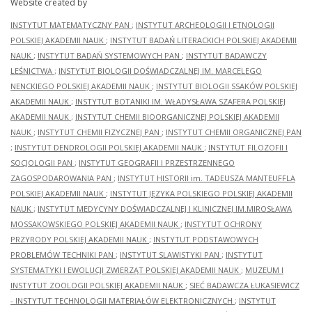
Website created by
INSTYTUT MATEMATYCZNY PAN
;
INSTYTUT ARCHEOLOGII I ETNOLOGII
POLSKIEJ AKADEMII NAUK
;
INSTYTUT BADAŃ LITERACKICH POLSKIEJ AKADEMII
NAUK
;
INSTYTUT BADAŃ SYSTEMOWYCH PAN
;
INSTYTUT BADAWCZY
LEŚNICTWA
;
INSTYTUT BIOLOGII DOŚWIADCZALNEJ IM. MARCELEGO
NENCKIEGO POLSKIEJ AKADEMII NAUK
;
INSTYTUT BIOLOGII SSAKÓW POLSKIEJ
AKADEMII NAUK
;
INSTYTUT BOTANIKI IM. WŁADYSŁAWA SZAFERA POLSKIEJ
AKADEMII NAUK
;
INSTYTUT CHEMII BIOORGANICZNEJ POLSKIEJ AKADEMII
NAUK
;
INSTYTUT CHEMII FIZYCZNEJ PAN
;
INSTYTUT CHEMII ORGANICZNEJ PAN
;
INSTYTUT DENDROLOGII POLSKIEJ AKADEMII NAUK
;
INSTYTUT FILOZOFII I
SOCJOLOGII PAN
;
INSTYTUT GEOGRAFII I PRZESTRZENNEGO
ZAGOSPODAROWANIA PAN
;
INSTYTUT HISTORII im. TADEUSZA MANTEUFFLA
POLSKIEJ AKADEMII NAUK
;
INSTYTUT JĘZYKA POLSKIEGO POLSKIEJ AKADEMII
NAUK
;
INSTYTUT MEDYCYNY DOŚWIADCZALNEJ I KLINICZNEJ IM.MIROSŁAWA
MOSSAKOWSKIEGO POLSKIEJ AKADEMII NAUK
;
INSTYTUT OCHRONY
PRZYRODY POLSKIEJ AKADEMII NAUK
;
INSTYTUT PODSTAWOWYCH
PROBLEMÓW TECHNIKI PAN
;
INSTYTUT SLAWISTYKI PAN
;
INSTYTUT
SYSTEMATYKI I EWOLUCJI ZWIERZĄT POLSKIEJ AKADEMII NAUK
;
MUZEUM I
INSTYTUT ZOOLOGII POLSKIEJ AKADEMII NAUK
;
SIEĆ BADAWCZA ŁUKASIEWICZ
- INSTYTUT TECHNOLOGII MATERIAŁÓW ELEKTRONICZNYCH
;
INSTYTUT