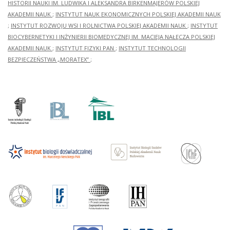
HISTORII NAUKI IM. LUDWIKA I ALEKSANDRA BIRKENMAJERÓW POLSKIEJ
AKADEMII NAUK
;
INSTYTUT NAUK EKONOMICZNYCH POLSKIEJ AKADEMII NAUK
;
INSTYTUT ROZWOJU WSI I ROLNICTWA POLSKIEJ AKADEMII NAUK
;
INSTYTUT
BIOCYBERNETYKI I INŻYNIERII BIOMEDYCZNEJ IM. MACIEJA NAŁĘCZA POLSKIEJ
AKADEMII NAUK
;
INSTYTUT FIZYKI PAN
;
INSTYTUT TECHNOLOGII
BEZPIECZEŃSTWA „MORATEX”
;