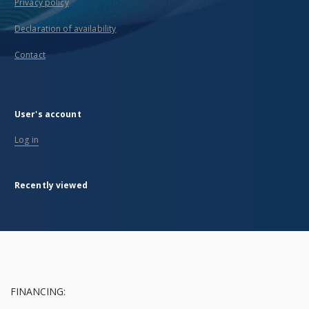
Privacy policy
Declaration of availability
Contact
User's account
Log in
Recently viewed
FINANCING: