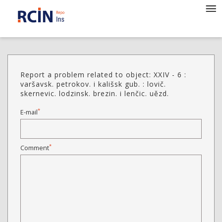
Report a problem related to object: XXIV - 6 :
varšavsk. petrokov. i kališsk gub. : lovič.
skernevic. lodzinsk. brezin. i lenčic. uězd.
*
E-mail
*
Comment