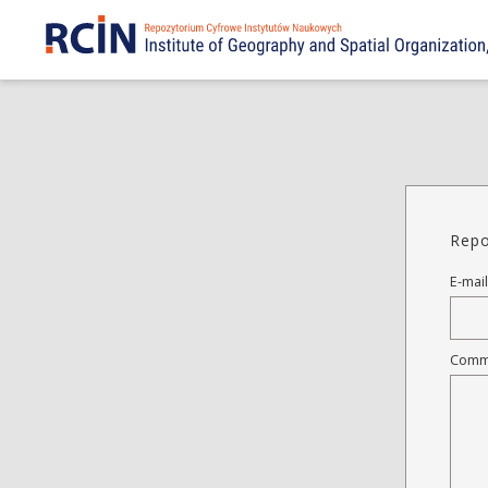
Repo
E-mail
Comm