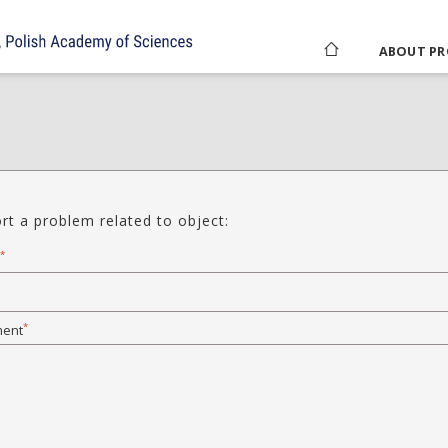
ABOUT PR
rt a problem related to object:
*
*
ent