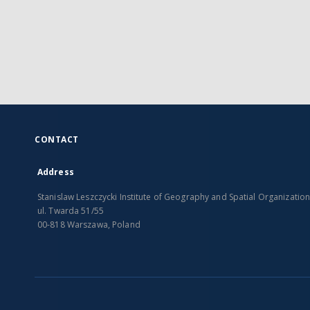
CONTACT
Address
Stanislaw Leszczycki Institute of Geography and Spatial Organizatio
ul. Twarda 51/55
00-818 Warszawa, Poland