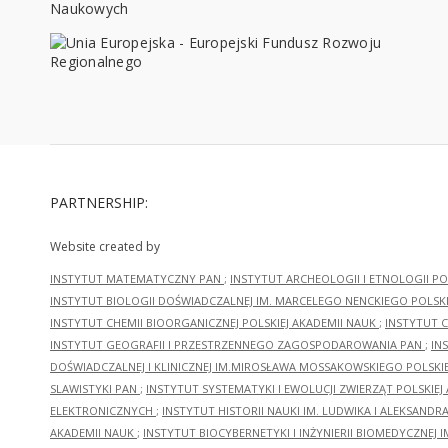
PARTNERSHIP:
Website created by
INSTYTUT MATEMATYCZNY PAN
;
INSTYTUT ARCHEOLOGII I ETNOLOGII PO
INSTYTUT BIOLOGII DOŚWIADCZALNEJ IM. MARCELEGO NENCKIEGO POLSKI
INSTYTUT CHEMII BIOORGANICZNEJ POLSKIEJ AKADEMII NAUK
;
INSTYTUT C
INSTYTUT GEOGRAFII I PRZESTRZENNEGO ZAGOSPODAROWANIA PAN
;
IN
DOŚWIADCZALNEJ I KLINICZNEJ IM.MIROSŁAWA MOSSAKOWSKIEGO POLSKI
SLAWISTYKI PAN
;
INSTYTUT SYSTEMATYKI I EWOLUCJI ZWIERZĄT POLSKIEJ
ELEKTRONICZNYCH
;
INSTYTUT HISTORII NAUKI IM. LUDWIKA I ALEKSAND
AKADEMII NAUK
;
INSTYTUT BIOCYBERNETYKI I INŻYNIERII BIOMEDYCZNEJ I