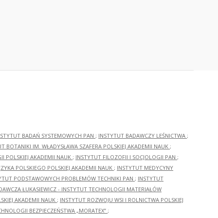
NSTYTUT BADAŃ SYSTEMOWYCH PAN
;
INSTYTUT BADAWCZY LEŚNICTWA
;
UT BOTANIKI IM. WŁADYSŁAWA SZAFERA POLSKIEJ AKADEMII NAUK
;
I POLSKIEJ AKADEMII NAUK
;
INSTYTUT FILOZOFII I SOCJOLOGII PAN
;
ĘZYKA POLSKIEGO POLSKIEJ AKADEMII NAUK
;
INSTYTUT MEDYCYNY
YTUT PODSTAWOWYCH PROBLEMÓW TECHNIKI PAN
;
INSTYTUT
ADAWCZA ŁUKASIEWICZ - INSTYTUT TECHNOLOGII MATERIAŁÓW
KIEJ AKADEMII NAUK
;
INSTYTUT ROZWOJU WSI I ROLNICTWA POLSKIEJ
CHNOLOGII BEZPIECZEŃSTWA „MORATEX”
;