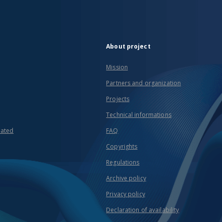
About project
Mission
Partners and organization
Projects
Technical informations
eated
FAQ
Copyrights
Regulations
Archive policy
Privacy policy
Declaration of availability