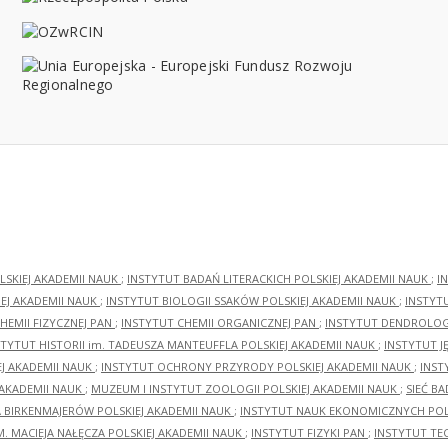
LSKIEJ AKADEMII NAUK
;
INSTYTUT BADAŃ LITERACKICH POLSKIEJ AKADEMII NAUK
;
I
EJ AKADEMII NAUK
;
INSTYTUT BIOLOGII SSAKÓW POLSKIEJ AKADEMII NAUK
;
INSTYT
HEMII FIZYCZNEJ PAN
;
INSTYTUT CHEMII ORGANICZNEJ PAN
;
INSTYTUT DENDROLOGI
STYTUT HISTORII im. TADEUSZA MANTEUFFLA POLSKIEJ AKADEMII NAUK
;
INSTYTUT J
EJ AKADEMII NAUK
;
INSTYTUT OCHRONY PRZYRODY POLSKIEJ AKADEMII NAUK
;
INST
 AKADEMII NAUK
;
MUZEUM I INSTYTUT ZOOLOGII POLSKIEJ AKADEMII NAUK
;
SIEĆ B
RA BIRKENMAJERÓW POLSKIEJ AKADEMII NAUK
;
INSTYTUT NAUK EKONOMICZNYCH POLS
M. MACIEJA NAŁĘCZA POLSKIEJ AKADEMII NAUK
;
INSTYTUT FIZYKI PAN
;
INSTYTUT TE