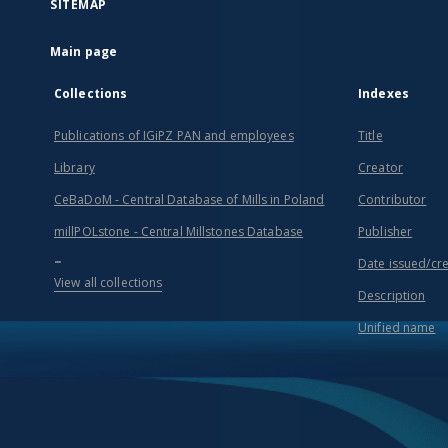
SITEMAP
Main page
Collections
Indexes
Publications of IGiPZ PAN and employees
Title
Library
Creator
CeBaDoM - Central Database of Mills in Poland
Contributor
millPOLstone - Central Millstones Database
Publisher
...
Date issued/cr
View all collections
Description
Unified name