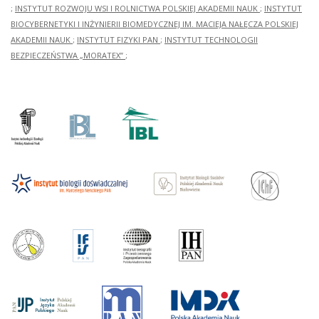
;
INSTYTUT ROZWOJU WSI I ROLNICTWA POLSKIEJ AKADEMII NAUK
;
INSTYTUT
BIOCYBERNETYKI I INŻYNIERII BIOMEDYCZNEJ IM. MACIEJA NAŁĘCZA POLSKIEJ
AKADEMII NAUK
;
INSTYTUT FIZYKI PAN
;
INSTYTUT TECHNOLOGII
BEZPIECZEŃSTWA „MORATEX”
;