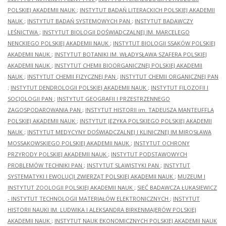
POLSKIEJ AKADEMII NAUK
;
INSTYTUT BADAŃ LITERACKICH POLSKIEJ AKADEMII
NAUK
;
INSTYTUT BADAŃ SYSTEMOWYCH PAN
;
INSTYTUT BADAWCZY
LEŚNICTWA
;
INSTYTUT BIOLOGII DOŚWIADCZALNEJ IM. MARCELEGO
NENCKIEGO POLSKIEJ AKADEMII NAUK
;
INSTYTUT BIOLOGII SSAKÓW POLSKIEJ
AKADEMII NAUK
;
INSTYTUT BOTANIKI IM. WŁADYSŁAWA SZAFERA POLSKIEJ
AKADEMII NAUK
;
INSTYTUT CHEMII BIOORGANICZNEJ POLSKIEJ AKADEMII
NAUK
;
INSTYTUT CHEMII FIZYCZNEJ PAN
;
INSTYTUT CHEMII ORGANICZNEJ PAN
;
INSTYTUT DENDROLOGII POLSKIEJ AKADEMII NAUK
;
INSTYTUT FILOZOFII I
SOCJOLOGII PAN
;
INSTYTUT GEOGRAFII I PRZESTRZENNEGO
ZAGOSPODAROWANIA PAN
;
INSTYTUT HISTORII im. TADEUSZA MANTEUFFLA
POLSKIEJ AKADEMII NAUK
;
INSTYTUT JĘZYKA POLSKIEGO POLSKIEJ AKADEMII
NAUK
;
INSTYTUT MEDYCYNY DOŚWIADCZALNEJ I KLINICZNEJ IM.MIROSŁAWA
MOSSAKOWSKIEGO POLSKIEJ AKADEMII NAUK
;
INSTYTUT OCHRONY
PRZYRODY POLSKIEJ AKADEMII NAUK
;
INSTYTUT PODSTAWOWYCH
PROBLEMÓW TECHNIKI PAN
;
INSTYTUT SLAWISTYKI PAN
;
INSTYTUT
SYSTEMATYKI I EWOLUCJI ZWIERZĄT POLSKIEJ AKADEMII NAUK
;
MUZEUM I
INSTYTUT ZOOLOGII POLSKIEJ AKADEMII NAUK
;
SIEĆ BADAWCZA ŁUKASIEWICZ
- INSTYTUT TECHNOLOGII MATERIAŁÓW ELEKTRONICZNYCH
;
INSTYTUT
HISTORII NAUKI IM. LUDWIKA I ALEKSANDRA BIRKENMAJERÓW POLSKIEJ
AKADEMII NAUK
;
INSTYTUT NAUK EKONOMICZNYCH POLSKIEJ AKADEMII NAUK