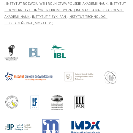
;
INSTYTUT ROZWOJU WSI I ROLNICTWA POLSKIEJ AKADEMII NAUK
;
INSTYTUT
BIOCYBERNETYKI I INŻYNIERII BIOMEDYCZNEJ IM. MACIEJA NAŁĘCZA POLSKIEJ
AKADEMII NAUK
;
INSTYTUT FIZYKI PAN
;
INSTYTUT TECHNOLOGII
BEZPIECZEŃSTWA „MORATEX”
;