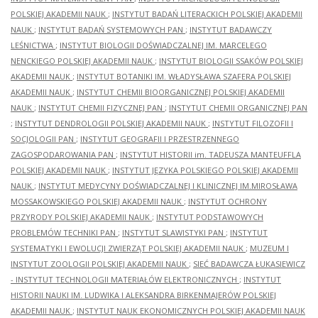
POLSKIEJ AKADEMII NAUK
;
INSTYTUT BADAŃ LITERACKICH POLSKIEJ AKADEMII
NAUK
;
INSTYTUT BADAŃ SYSTEMOWYCH PAN
;
INSTYTUT BADAWCZY
LEŚNICTWA
;
INSTYTUT BIOLOGII DOŚWIADCZALNEJ IM. MARCELEGO
NENCKIEGO POLSKIEJ AKADEMII NAUK
;
INSTYTUT BIOLOGII SSAKÓW POLSKIEJ
AKADEMII NAUK
;
INSTYTUT BOTANIKI IM. WŁADYSŁAWA SZAFERA POLSKIEJ
AKADEMII NAUK
;
INSTYTUT CHEMII BIOORGANICZNEJ POLSKIEJ AKADEMII
NAUK
;
INSTYTUT CHEMII FIZYCZNEJ PAN
;
INSTYTUT CHEMII ORGANICZNEJ PAN
;
INSTYTUT DENDROLOGII POLSKIEJ AKADEMII NAUK
;
INSTYTUT FILOZOFII I
SOCJOLOGII PAN
;
INSTYTUT GEOGRAFII I PRZESTRZENNEGO
ZAGOSPODAROWANIA PAN
;
INSTYTUT HISTORII im. TADEUSZA MANTEUFFLA
POLSKIEJ AKADEMII NAUK
;
INSTYTUT JĘZYKA POLSKIEGO POLSKIEJ AKADEMII
NAUK
;
INSTYTUT MEDYCYNY DOŚWIADCZALNEJ I KLINICZNEJ IM.MIROSŁAWA
MOSSAKOWSKIEGO POLSKIEJ AKADEMII NAUK
;
INSTYTUT OCHRONY
PRZYRODY POLSKIEJ AKADEMII NAUK
;
INSTYTUT PODSTAWOWYCH
PROBLEMÓW TECHNIKI PAN
;
INSTYTUT SLAWISTYKI PAN
;
INSTYTUT
SYSTEMATYKI I EWOLUCJI ZWIERZĄT POLSKIEJ AKADEMII NAUK
;
MUZEUM I
INSTYTUT ZOOLOGII POLSKIEJ AKADEMII NAUK
;
SIEĆ BADAWCZA ŁUKASIEWICZ
- INSTYTUT TECHNOLOGII MATERIAŁÓW ELEKTRONICZNYCH
;
INSTYTUT
HISTORII NAUKI IM. LUDWIKA I ALEKSANDRA BIRKENMAJERÓW POLSKIEJ
AKADEMII NAUK
;
INSTYTUT NAUK EKONOMICZNYCH POLSKIEJ AKADEMII NAUK