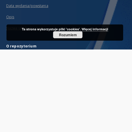
Data wydania/powstania
Opis
Nazwa ujednolicona
Ta strona wykorzystuje pliki 'cookies'.
Więcej informacji
Rozumiem
O repozytorium
Misja
Partnerzy i organizacja
Projekty RCIN i OZwRCIN
Informacje techniczne
Najczęściej zadawane pytania
Prawo autorskie
Regulamin świadczenia usług