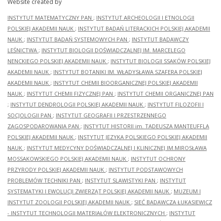
Website created by
INSTYTUT MATEMATYCZNY PAN
;
INSTYTUT ARCHEOLOGII I ETNOLOGII
POLSKIEJ AKADEMII NAUK
;
INSTYTUT BADAŃ LITERACKICH POLSKIEJ AKADEMII
NAUK
;
INSTYTUT BADAŃ SYSTEMOWYCH PAN
;
INSTYTUT BADAWCZY
LEŚNICTWA
;
INSTYTUT BIOLOGII DOŚWIADCZALNEJ IM. MARCELEGO
NENCKIEGO POLSKIEJ AKADEMII NAUK
;
INSTYTUT BIOLOGII SSAKÓW POLSKIEJ
AKADEMII NAUK
;
INSTYTUT BOTANIKI IM. WŁADYSŁAWA SZAFERA POLSKIEJ
AKADEMII NAUK
;
INSTYTUT CHEMII BIOORGANICZNEJ POLSKIEJ AKADEMII
NAUK
;
INSTYTUT CHEMII FIZYCZNEJ PAN
;
INSTYTUT CHEMII ORGANICZNEJ PAN
;
INSTYTUT DENDROLOGII POLSKIEJ AKADEMII NAUK
;
INSTYTUT FILOZOFII I
SOCJOLOGII PAN
;
INSTYTUT GEOGRAFII I PRZESTRZENNEGO
ZAGOSPODAROWANIA PAN
;
INSTYTUT HISTORII im. TADEUSZA MANTEUFFLA
POLSKIEJ AKADEMII NAUK
;
INSTYTUT JĘZYKA POLSKIEGO POLSKIEJ AKADEMII
NAUK
;
INSTYTUT MEDYCYNY DOŚWIADCZALNEJ I KLINICZNEJ IM.MIROSŁAWA
MOSSAKOWSKIEGO POLSKIEJ AKADEMII NAUK
;
INSTYTUT OCHRONY
PRZYRODY POLSKIEJ AKADEMII NAUK
;
INSTYTUT PODSTAWOWYCH
PROBLEMÓW TECHNIKI PAN
;
INSTYTUT SLAWISTYKI PAN
;
INSTYTUT
SYSTEMATYKI I EWOLUCJI ZWIERZĄT POLSKIEJ AKADEMII NAUK
;
MUZEUM I
INSTYTUT ZOOLOGII POLSKIEJ AKADEMII NAUK
;
SIEĆ BADAWCZA ŁUKASIEWICZ
- INSTYTUT TECHNOLOGII MATERIAŁÓW ELEKTRONICZNYCH
;
INSTYTUT