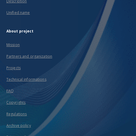
Description
Unified name
About project
Mission
Partners and organization
Projects
Technical informations
FAQ
Copyrights
Regulations
Archive policy