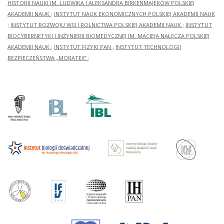
HISTORII NAUKI IM. LUDWIKA I ALEKSANDRA BIRKENMAJERÓW POLSKIEJ
AKADEMII NAUK
;
INSTYTUT NAUK EKONOMICZNYCH POLSKIEJ AKADEMII NAUK
;
INSTYTUT ROZWOJU WSI I ROLNICTWA POLSKIEJ AKADEMII NAUK
;
INSTYTUT
BIOCYBERNETYKI I INŻYNIERII BIOMEDYCZNEJ IM. MACIEJA NAŁĘCZA POLSKIEJ
AKADEMII NAUK
;
INSTYTUT FIZYKI PAN
;
INSTYTUT TECHNOLOGII
BEZPIECZEŃSTWA „MORATEX”
;