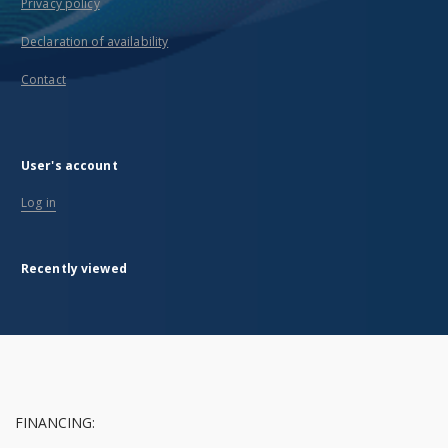
Privacy policy
Declaration of availability
Contact
User's account
Log in
Recently viewed
FINANCING: