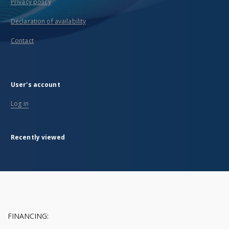
Privacy policy
Declaration of availability
Contact
User's account
Log in
Recently viewed
FINANCING: