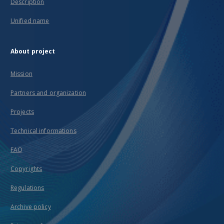
Description
Unified name
About project
Mission
Partners and organization
Projects
Technical informations
FAQ
Copyrights
Regulations
Archive policy