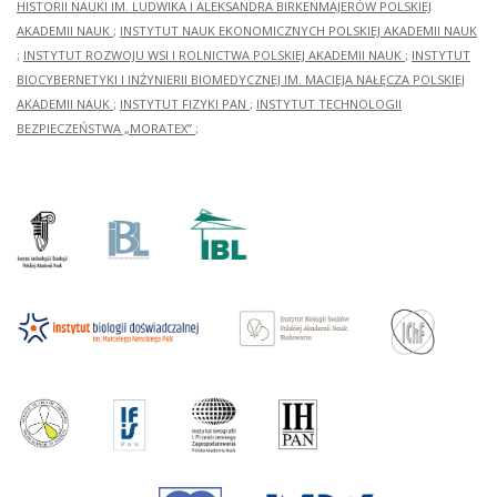
HISTORII NAUKI IM. LUDWIKA I ALEKSANDRA BIRKENMAJERÓW POLSKIEJ
AKADEMII NAUK
;
INSTYTUT NAUK EKONOMICZNYCH POLSKIEJ AKADEMII NAUK
;
INSTYTUT ROZWOJU WSI I ROLNICTWA POLSKIEJ AKADEMII NAUK
;
INSTYTUT
BIOCYBERNETYKI I INŻYNIERII BIOMEDYCZNEJ IM. MACIEJA NAŁĘCZA POLSKIEJ
AKADEMII NAUK
;
INSTYTUT FIZYKI PAN
;
INSTYTUT TECHNOLOGII
BEZPIECZEŃSTWA „MORATEX”
;