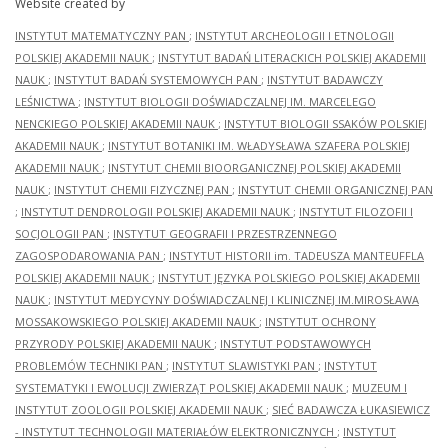
Website created by
INSTYTUT MATEMATYCZNY PAN
;
INSTYTUT ARCHEOLOGII I ETNOLOGII
POLSKIEJ AKADEMII NAUK
;
INSTYTUT BADAŃ LITERACKICH POLSKIEJ AKADEMII
NAUK
;
INSTYTUT BADAŃ SYSTEMOWYCH PAN
;
INSTYTUT BADAWCZY
LEŚNICTWA
;
INSTYTUT BIOLOGII DOŚWIADCZALNEJ IM. MARCELEGO
NENCKIEGO POLSKIEJ AKADEMII NAUK
;
INSTYTUT BIOLOGII SSAKÓW POLSKIEJ
AKADEMII NAUK
;
INSTYTUT BOTANIKI IM. WŁADYSŁAWA SZAFERA POLSKIEJ
AKADEMII NAUK
;
INSTYTUT CHEMII BIOORGANICZNEJ POLSKIEJ AKADEMII
NAUK
;
INSTYTUT CHEMII FIZYCZNEJ PAN
;
INSTYTUT CHEMII ORGANICZNEJ PAN
;
INSTYTUT DENDROLOGII POLSKIEJ AKADEMII NAUK
;
INSTYTUT FILOZOFII I
SOCJOLOGII PAN
;
INSTYTUT GEOGRAFII I PRZESTRZENNEGO
ZAGOSPODAROWANIA PAN
;
INSTYTUT HISTORII im. TADEUSZA MANTEUFFLA
POLSKIEJ AKADEMII NAUK
;
INSTYTUT JĘZYKA POLSKIEGO POLSKIEJ AKADEMII
NAUK
;
INSTYTUT MEDYCYNY DOŚWIADCZALNEJ I KLINICZNEJ IM.MIROSŁAWA
MOSSAKOWSKIEGO POLSKIEJ AKADEMII NAUK
;
INSTYTUT OCHRONY
PRZYRODY POLSKIEJ AKADEMII NAUK
;
INSTYTUT PODSTAWOWYCH
PROBLEMÓW TECHNIKI PAN
;
INSTYTUT SLAWISTYKI PAN
;
INSTYTUT
SYSTEMATYKI I EWOLUCJI ZWIERZĄT POLSKIEJ AKADEMII NAUK
;
MUZEUM I
INSTYTUT ZOOLOGII POLSKIEJ AKADEMII NAUK
;
SIEĆ BADAWCZA ŁUKASIEWICZ
- INSTYTUT TECHNOLOGII MATERIAŁÓW ELEKTRONICZNYCH
;
INSTYTUT