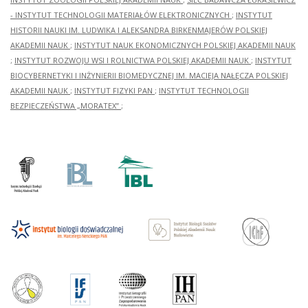
- INSTYTUT TECHNOLOGII MATERIAŁÓW ELEKTRONICZNYCH
;
INSTYTUT
HISTORII NAUKI IM. LUDWIKA I ALEKSANDRA BIRKENMAJERÓW POLSKIEJ
AKADEMII NAUK
;
INSTYTUT NAUK EKONOMICZNYCH POLSKIEJ AKADEMII NAUK
;
INSTYTUT ROZWOJU WSI I ROLNICTWA POLSKIEJ AKADEMII NAUK
;
INSTYTUT
BIOCYBERNETYKI I INŻYNIERII BIOMEDYCZNEJ IM. MACIEJA NAŁĘCZA POLSKIEJ
AKADEMII NAUK
;
INSTYTUT FIZYKI PAN
;
INSTYTUT TECHNOLOGII
BEZPIECZEŃSTWA „MORATEX”
;