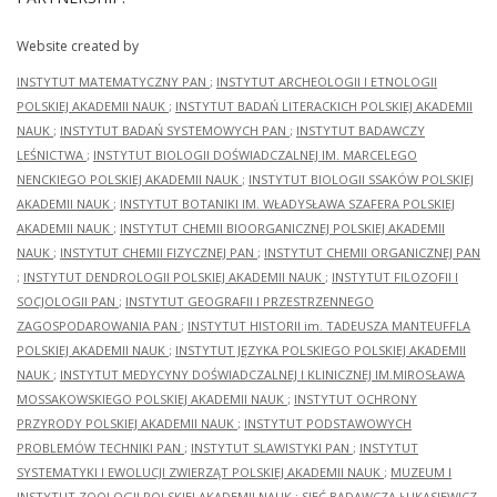
Website created by
INSTYTUT MATEMATYCZNY PAN
;
INSTYTUT ARCHEOLOGII I ETNOLOGII
POLSKIEJ AKADEMII NAUK
;
INSTYTUT BADAŃ LITERACKICH POLSKIEJ AKADEMII
NAUK
;
INSTYTUT BADAŃ SYSTEMOWYCH PAN
;
INSTYTUT BADAWCZY
LEŚNICTWA
;
INSTYTUT BIOLOGII DOŚWIADCZALNEJ IM. MARCELEGO
NENCKIEGO POLSKIEJ AKADEMII NAUK
;
INSTYTUT BIOLOGII SSAKÓW POLSKIEJ
AKADEMII NAUK
;
INSTYTUT BOTANIKI IM. WŁADYSŁAWA SZAFERA POLSKIEJ
AKADEMII NAUK
;
INSTYTUT CHEMII BIOORGANICZNEJ POLSKIEJ AKADEMII
NAUK
;
INSTYTUT CHEMII FIZYCZNEJ PAN
;
INSTYTUT CHEMII ORGANICZNEJ PAN
;
INSTYTUT DENDROLOGII POLSKIEJ AKADEMII NAUK
;
INSTYTUT FILOZOFII I
SOCJOLOGII PAN
;
INSTYTUT GEOGRAFII I PRZESTRZENNEGO
ZAGOSPODAROWANIA PAN
;
INSTYTUT HISTORII im. TADEUSZA MANTEUFFLA
POLSKIEJ AKADEMII NAUK
;
INSTYTUT JĘZYKA POLSKIEGO POLSKIEJ AKADEMII
NAUK
;
INSTYTUT MEDYCYNY DOŚWIADCZALNEJ I KLINICZNEJ IM.MIROSŁAWA
MOSSAKOWSKIEGO POLSKIEJ AKADEMII NAUK
;
INSTYTUT OCHRONY
PRZYRODY POLSKIEJ AKADEMII NAUK
;
INSTYTUT PODSTAWOWYCH
PROBLEMÓW TECHNIKI PAN
;
INSTYTUT SLAWISTYKI PAN
;
INSTYTUT
SYSTEMATYKI I EWOLUCJI ZWIERZĄT POLSKIEJ AKADEMII NAUK
;
MUZEUM I
INSTYTUT ZOOLOGII POLSKIEJ AKADEMII NAUK
;
SIEĆ BADAWCZA ŁUKASIEWICZ