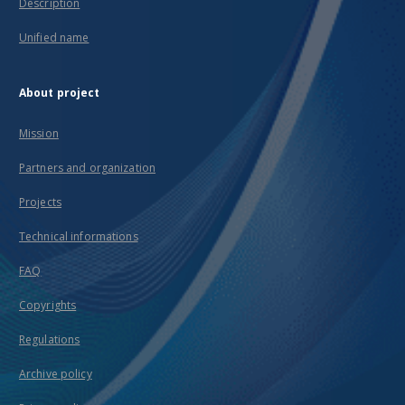
Description
Unified name
About project
Mission
Partners and organization
Projects
Technical informations
FAQ
Copyrights
Regulations
Archive policy