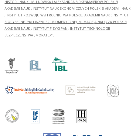
HISTORII NAUKI IM. LUDWIKA I ALEKSANDRA BIRKENMAJERÓW POLSKIEJ
AKADEMII NAUK
;
INSTYTUT NAUK EKONOMICZNYCH POLSKIEJ AKADEMII NAUK
;
INSTYTUT ROZWOJU WSI I ROLNICTWA POLSKIEJ AKADEMII NAUK
;
INSTYTUT
BIOCYBERNETYKI I INŻYNIERII BIOMEDYCZNEJ IM. MACIEJA NAŁĘCZA POLSKIEJ
AKADEMII NAUK
;
INSTYTUT FIZYKI PAN
;
INSTYTUT TECHNOLOGII
BEZPIECZEŃSTWA „MORATEX”
;