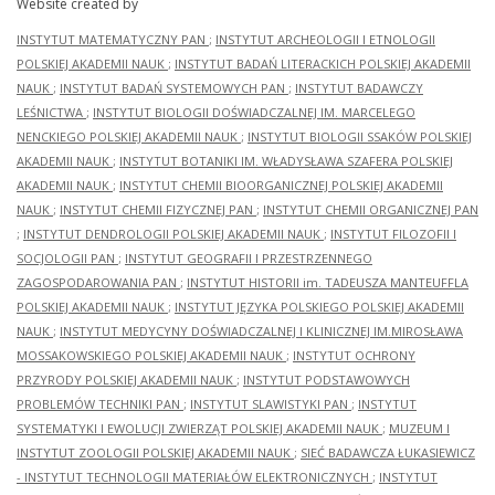
Website created by
INSTYTUT MATEMATYCZNY PAN
;
INSTYTUT ARCHEOLOGII I ETNOLOGII
POLSKIEJ AKADEMII NAUK
;
INSTYTUT BADAŃ LITERACKICH POLSKIEJ AKADEMII
NAUK
;
INSTYTUT BADAŃ SYSTEMOWYCH PAN
;
INSTYTUT BADAWCZY
LEŚNICTWA
;
INSTYTUT BIOLOGII DOŚWIADCZALNEJ IM. MARCELEGO
NENCKIEGO POLSKIEJ AKADEMII NAUK
;
INSTYTUT BIOLOGII SSAKÓW POLSKIEJ
AKADEMII NAUK
;
INSTYTUT BOTANIKI IM. WŁADYSŁAWA SZAFERA POLSKIEJ
AKADEMII NAUK
;
INSTYTUT CHEMII BIOORGANICZNEJ POLSKIEJ AKADEMII
NAUK
;
INSTYTUT CHEMII FIZYCZNEJ PAN
;
INSTYTUT CHEMII ORGANICZNEJ PAN
;
INSTYTUT DENDROLOGII POLSKIEJ AKADEMII NAUK
;
INSTYTUT FILOZOFII I
SOCJOLOGII PAN
;
INSTYTUT GEOGRAFII I PRZESTRZENNEGO
ZAGOSPODAROWANIA PAN
;
INSTYTUT HISTORII im. TADEUSZA MANTEUFFLA
POLSKIEJ AKADEMII NAUK
;
INSTYTUT JĘZYKA POLSKIEGO POLSKIEJ AKADEMII
NAUK
;
INSTYTUT MEDYCYNY DOŚWIADCZALNEJ I KLINICZNEJ IM.MIROSŁAWA
MOSSAKOWSKIEGO POLSKIEJ AKADEMII NAUK
;
INSTYTUT OCHRONY
PRZYRODY POLSKIEJ AKADEMII NAUK
;
INSTYTUT PODSTAWOWYCH
PROBLEMÓW TECHNIKI PAN
;
INSTYTUT SLAWISTYKI PAN
;
INSTYTUT
SYSTEMATYKI I EWOLUCJI ZWIERZĄT POLSKIEJ AKADEMII NAUK
;
MUZEUM I
INSTYTUT ZOOLOGII POLSKIEJ AKADEMII NAUK
;
SIEĆ BADAWCZA ŁUKASIEWICZ
- INSTYTUT TECHNOLOGII MATERIAŁÓW ELEKTRONICZNYCH
;
INSTYTUT