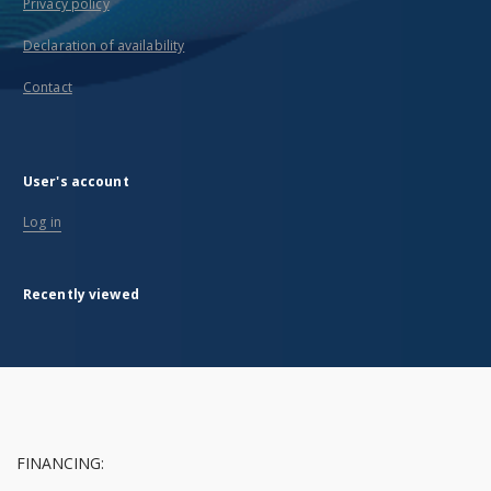
Privacy policy
Declaration of availability
Contact
User's account
Log in
Recently viewed
FINANCING: