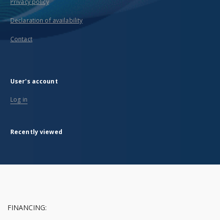
Privacy policy
Declaration of availability
Contact
User's account
Log in
Recently viewed
FINANCING: