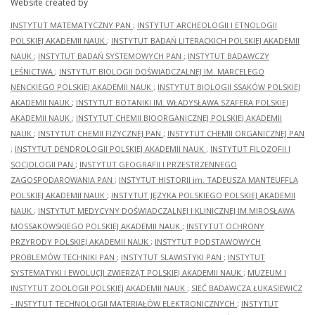
Website created by
INSTYTUT MATEMATYCZNY PAN
;
INSTYTUT ARCHEOLOGII I ETNOLOGII
POLSKIEJ AKADEMII NAUK
;
INSTYTUT BADAŃ LITERACKICH POLSKIEJ AKADEMII
NAUK
;
INSTYTUT BADAŃ SYSTEMOWYCH PAN
;
INSTYTUT BADAWCZY
LEŚNICTWA
;
INSTYTUT BIOLOGII DOŚWIADCZALNEJ IM. MARCELEGO
NENCKIEGO POLSKIEJ AKADEMII NAUK
;
INSTYTUT BIOLOGII SSAKÓW POLSKIEJ
AKADEMII NAUK
;
INSTYTUT BOTANIKI IM. WŁADYSŁAWA SZAFERA POLSKIEJ
AKADEMII NAUK
;
INSTYTUT CHEMII BIOORGANICZNEJ POLSKIEJ AKADEMII
NAUK
;
INSTYTUT CHEMII FIZYCZNEJ PAN
;
INSTYTUT CHEMII ORGANICZNEJ PAN
;
INSTYTUT DENDROLOGII POLSKIEJ AKADEMII NAUK
;
INSTYTUT FILOZOFII I
SOCJOLOGII PAN
;
INSTYTUT GEOGRAFII I PRZESTRZENNEGO
ZAGOSPODAROWANIA PAN
;
INSTYTUT HISTORII im. TADEUSZA MANTEUFFLA
POLSKIEJ AKADEMII NAUK
;
INSTYTUT JĘZYKA POLSKIEGO POLSKIEJ AKADEMII
NAUK
;
INSTYTUT MEDYCYNY DOŚWIADCZALNEJ I KLINICZNEJ IM.MIROSŁAWA
MOSSAKOWSKIEGO POLSKIEJ AKADEMII NAUK
;
INSTYTUT OCHRONY
PRZYRODY POLSKIEJ AKADEMII NAUK
;
INSTYTUT PODSTAWOWYCH
PROBLEMÓW TECHNIKI PAN
;
INSTYTUT SLAWISTYKI PAN
;
INSTYTUT
SYSTEMATYKI I EWOLUCJI ZWIERZĄT POLSKIEJ AKADEMII NAUK
;
MUZEUM I
INSTYTUT ZOOLOGII POLSKIEJ AKADEMII NAUK
;
SIEĆ BADAWCZA ŁUKASIEWICZ
- INSTYTUT TECHNOLOGII MATERIAŁÓW ELEKTRONICZNYCH
;
INSTYTUT