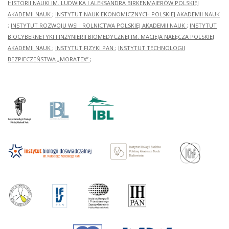
HISTORII NAUKI IM. LUDWIKA I ALEKSANDRA BIRKENMAJERÓW POLSKIEJ
AKADEMII NAUK
;
INSTYTUT NAUK EKONOMICZNYCH POLSKIEJ AKADEMII NAUK
;
INSTYTUT ROZWOJU WSI I ROLNICTWA POLSKIEJ AKADEMII NAUK
;
INSTYTUT
BIOCYBERNETYKI I INŻYNIERII BIOMEDYCZNEJ IM. MACIEJA NAŁĘCZA POLSKIEJ
AKADEMII NAUK
;
INSTYTUT FIZYKI PAN
;
INSTYTUT TECHNOLOGII
BEZPIECZEŃSTWA „MORATEX”
;