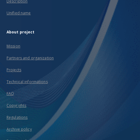
Description
Unified name
About project
Mission
Partners and organization
Projects
Technical informations
FAQ
Copyrights
Regulations
Archive policy