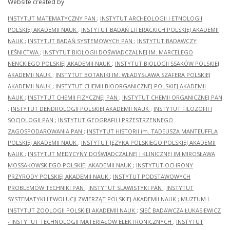
Website created by
INSTYTUT MATEMATYCZNY PAN
;
INSTYTUT ARCHEOLOGII I ETNOLOGII
POLSKIEJ AKADEMII NAUK
;
INSTYTUT BADAŃ LITERACKICH POLSKIEJ AKADEMII
NAUK
;
INSTYTUT BADAŃ SYSTEMOWYCH PAN
;
INSTYTUT BADAWCZY
LEŚNICTWA
;
INSTYTUT BIOLOGII DOŚWIADCZALNEJ IM. MARCELEGO
NENCKIEGO POLSKIEJ AKADEMII NAUK
;
INSTYTUT BIOLOGII SSAKÓW POLSKIEJ
AKADEMII NAUK
;
INSTYTUT BOTANIKI IM. WŁADYSŁAWA SZAFERA POLSKIEJ
AKADEMII NAUK
;
INSTYTUT CHEMII BIOORGANICZNEJ POLSKIEJ AKADEMII
NAUK
;
INSTYTUT CHEMII FIZYCZNEJ PAN
;
INSTYTUT CHEMII ORGANICZNEJ PAN
;
INSTYTUT DENDROLOGII POLSKIEJ AKADEMII NAUK
;
INSTYTUT FILOZOFII I
SOCJOLOGII PAN
;
INSTYTUT GEOGRAFII I PRZESTRZENNEGO
ZAGOSPODAROWANIA PAN
;
INSTYTUT HISTORII im. TADEUSZA MANTEUFFLA
POLSKIEJ AKADEMII NAUK
;
INSTYTUT JĘZYKA POLSKIEGO POLSKIEJ AKADEMII
NAUK
;
INSTYTUT MEDYCYNY DOŚWIADCZALNEJ I KLINICZNEJ IM.MIROSŁAWA
MOSSAKOWSKIEGO POLSKIEJ AKADEMII NAUK
;
INSTYTUT OCHRONY
PRZYRODY POLSKIEJ AKADEMII NAUK
;
INSTYTUT PODSTAWOWYCH
PROBLEMÓW TECHNIKI PAN
;
INSTYTUT SLAWISTYKI PAN
;
INSTYTUT
SYSTEMATYKI I EWOLUCJI ZWIERZĄT POLSKIEJ AKADEMII NAUK
;
MUZEUM I
INSTYTUT ZOOLOGII POLSKIEJ AKADEMII NAUK
;
SIEĆ BADAWCZA ŁUKASIEWICZ
- INSTYTUT TECHNOLOGII MATERIAŁÓW ELEKTRONICZNYCH
;
INSTYTUT