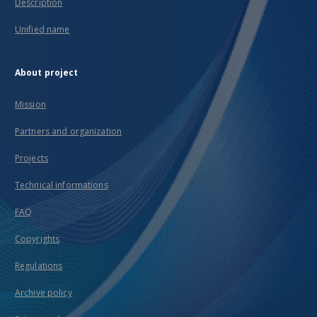
Description
Unified name
About project
Mission
Partners and organization
Projects
Technical informations
FAQ
Copyrights
Regulations
Archive policy