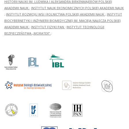
HISTORII NAUKI IM. LUDWIKA I ALEKSANDRA BIRKENMAJERÓW POLSKIEJ
AKADEMII NAUK
;
INSTYTUT NAUK EKONOMICZNYCH POLSKIEJ AKADEMII NAUK
;
INSTYTUT ROZWOJU WSI I ROLNICTWA POLSKIEJ AKADEMII NAUK
;
INSTYTUT
BIOCYBERNETYKI I INŻYNIERII BIOMEDYCZNEJ IM. MACIEJA NAŁĘCZA POLSKIEJ
AKADEMII NAUK
;
INSTYTUT FIZYKI PAN
;
INSTYTUT TECHNOLOGII
BEZPIECZEŃSTWA „MORATEX”
;