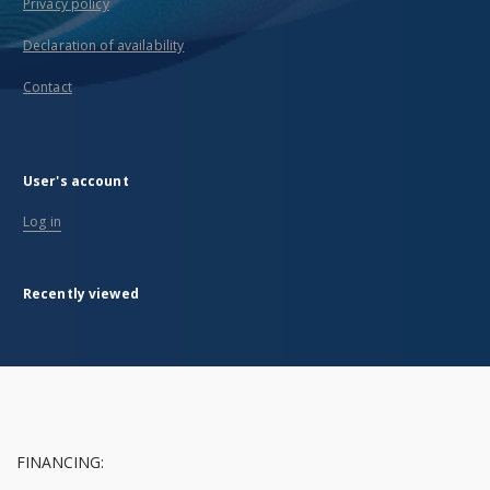
Privacy policy
Declaration of availability
Contact
User's account
Log in
Recently viewed
FINANCING: